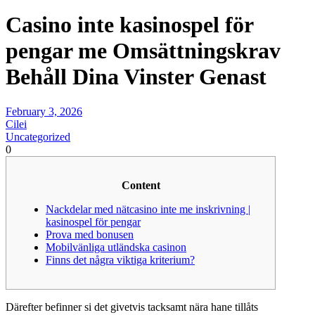
Casino inte kasinospel för
pengar me Omsättningskrav
Behåll Dina Vinster Genast
February 3, 2026
Cilei
Uncategorized
0
Content
Nackdelar med nätcasino inte me inskrivning |
kasinospel för pengar
Prova med bonusen
Mobilvänliga utländska casinon
Finns det några viktiga kriterium?
Därefter befinner si det givetvis tacksamt nära hane tillåts