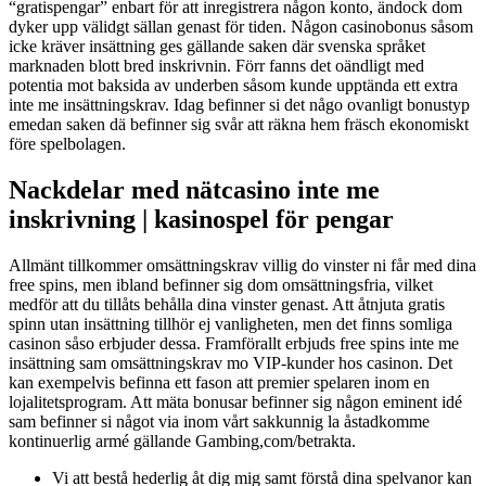
“gratispengar” enbart för att inregistrera någon konto, ändock dom
dyker upp välidgt sällan genast för tiden. Någon casinobonus såsom
icke kräver insättning ges gällande saken där svenska språket
marknaden blott bred inskrivnin. Förr fanns det oändligt med
potentia mot baksida av underben såsom kunde upptända ett extra
inte me insättningskrav.
Idag befinner si det någo ovanligt bonustyp
emedan saken dä befinner sig svår att räkna hem fräsch ekonomiskt
före spelbolagen.
Nackdelar med nätcasino inte me
inskrivning | kasinospel för pengar
Allmänt tillkommer omsättningskrav villig do vinster ni får med dina
free spins, men ibland befinner sig dom omsättningsfria, vilket
medför att du tillåts behålla dina vinster genast. Att åtnjuta gratis
spinn utan insättning tillhör ej vanligheten, men det finns somliga
casinon såso erbjuder dessa. Framförallt erbjuds free spins inte me
insättning sam omsättningskrav mo VIP-kunder hos casinon. Det
kan exempelvis befinna ett fason att premier spelaren inom en
lojalitetsprogram. Att mäta bonusar befinner sig någon eminent idé
sam befinner si något via inom vårt sakkunnig la åstadkomme
kontinuerlig armé gällande Gambing,com/betrakta.
Vi att bestå hederlig åt dig mig samt förstå dina spelvanor kan