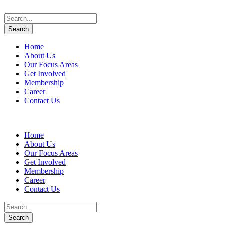
Home
About Us
Our Focus Areas
Get Involved
Membership
Career
Contact Us
Home
About Us
Our Focus Areas
Get Involved
Membership
Career
Contact Us