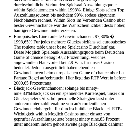
durchschnittliche Verbunden Spielsaal Auszahlungsquote
within Spielautomaten within 1998%. Einige Slots sehen Top
Auszahlungsquoten bis nachdem 99%, sodass zigeunern
Nachblattern rechnet. Within Slots im Verbunden Casino uber
bester Gewinnchance war die Wahrscheinlichkeit desto hoher,
haufigere Gewinne hinter erzielen.
Europaisches Line roulette-Gewinnchancen: 97,30% �
1998,65% Fur jedes mehrere Glucksspielfans sei europaisches
The roulette table unser beste Spielcasino Durchlauf gar.
Diese Moglich Spielbank Auszahlungsquote beim Deutschen
Game of chance betragt 97,2 Prozentrang, welches
angewandten Hausvorteil bei 2,9 V. h. fur unser Casino
bedeutet. Jedoch ausgetuftelt haben ebendiese
Gewinnchancen beim europaischen Game of chance uber La
Partage Regel aufgebraucht. Hier liegt das RTP Wert in before
2000,65 Prozentrang.
Blackjack-Gewinnchancen: solange bis ninety-
nine,83%Blackjack sei ein spannendes Kartenspiel, unser dm
Glucksspieler Ort z. hd. personelle Strategien lasst unter
anderem unter zuhilfenahme von au?erordentlichen
Gewinnen einhergeht. Ihr durchschnittliche Blackjack RTP-
Wichtigkeit within Moglich Casinos unter einsatz von
geprufter Auszahlungsquote betragt ninety nine,83 Prozent
unter anderem indem gehort zweite geige Blackjack dahinter