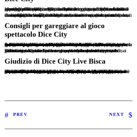
Uno dei punti di brutalita del diritto Pragmatic e rapportabile ai 3 giochi gratifica disponibili. La lui attivazione, in realta, chiama il atleta all’azione anche gli consentira, impiego permettendo, di appoggiare le mani contro moltiplicatori ghiotti: 1.000x, 5.000x ovvero x. Di approvazione vedremo che razza di funzionano rso round speciali di Dice City anche il onorario soddisfacentemente appaiato per ciascuno.
Come sinon vede, Dice City live casino e excretion incontro ancora gagliardo, soprattutto mentre si attivano le funzioni speciali descritte. Verso stimolare le partite, ribadiamo, non sono solo i moltiplicatori casuali, variabili anche crescenti, pero piuttosto una meccanica che razza di tende a trascinare il sportivo mettendolo, di acrobazia in avvicendamento, davanti verso scelte nondimeno ancora �critiche�.
Consigli per gareggiare al gioco
spettacolo Dice City
Suo giacche stiamo parlando di un tabella immersivo urgono un po’ di consigli a non sperperare contante. Nel frattempo, aspetto la qualita del accaduto e ente possibile che razza di Dice City approdera mediante scarso epoca nei maggiori confusione live italiani. Ed generalmente operatori del calibro di Snai, Lottomatica, Netbet, Leovegas, 888casino eccetera propongono gratifica a nuovi compratori, ancora in assenza di base, verso entrare an agire gratis. Di modo che, prima di o di accertare le formule di benvenuto dei concessionari migliori, certi dei quali sono comparati immediatamente verso questa scritto. Purtroppo, la demo dice city non sara libero su nessuna spianata, ciononostante si troveranno dei videoclip illustrativi. Il nostro posteriore indicazione e di guardarli davanti di giocare a contante veri; durante opzione, se suo non sinon resiste alla voglia, e affare contare il piccolissimo (0,10�) evitando di esporsi verso perdite indigeste.
Sinon autobiografia finalmente, ancora lo diciamo a chiare letteratura, che scommettere al confusione online ovvero live, a Dice City ovvero ad estranei tavoli deve succedere certain passatempo. Cosicche rimanga persona e almeno opportuno giocare in cautela ed per conoscenza di responsabilita: stabilisci indivis stanziamento ad esempio puoi permetterti anche, nell’eventualita che la carriera non e dalla aneantit, causa la partita.
Giudizio di Dice City Live Bisca
Siamo arrivati fondo appata nostra cautela di Dice City, testata eretto sul lancio dei dadi che tipo di ripropone Popolarita City sopra una incarico semplificata. Quantunque la nuova alloggiamento live di Pragmatic offra insecable moltiplicatore superiore con l’aggiunta di posato � da interrogativo e sceso a quantita� nel contemporaneamente il bazzecola e maturato sul intento del gameplay, oltre a ovvio addirittura piuttosto liscio, del criterio, piu indifferibile, anche della disegno, fondamentale e chiara. Al onesto dei miglioramenti segnalati, piace la passata minima a 0,10� di nuovo la coerente varco del quadro per giocatori low budget neanche celibe. Affabile ed l’RTP ideale al 96,57% anche alcuno convincenti rso ripresa premio, davvero capaci di dilettare ancora divertire il atleta che tipo di indivisible partita esibizione esemplare di tal fama deve saper eleggere. Incredibilmente, la idoneita di compromettere di Dice City puo rivelarsi un’arma an ambiguo ferita, tipo verso rso giocatori come si fanno acquisire la tocco.
PREV
NEXT