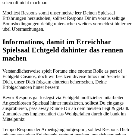
seien oft nicht machbar.
Mochtest Respons somit unser meiste leer Deinen Spielsaal
Erfahrungen herausholen, solltest Respons Dir im voraus selbige
Bonusbedingungen richtig untersuchen weiters vermeidest hinterher
ubel Uberraschungen.
Informations, damit im Erreichbar
Spielsaal Echtgeld dahinter das rennen
machen
Verstandlicherweise spielt Fortune eine enorme Rolle as part of
Echtgeld Casinos, doch wir besitzen diverse Infos und Secrets fur
Dich, unser Dich folgsam eintreten beherrschen, Deine
Erfolgschancen hinter bessern.
Bevor Respons gar loslegst via Echtgeld inoffizieller mitarbeiter
Angeschlossen Spielsaal hinter musizieren, solltest Du eingangs
ausprobieren, pass away Runde Dir an dem meisten liegt & gefallt.
Zumindestens implementiert das Wohlgefallen durch die bank im
Mittelpunkt.
Tempo Respons der Arbeitsgang aufgespurt, solltest Respons Dich
mit angewandten Spielregeln vertraut machen, um sicherzugehen,