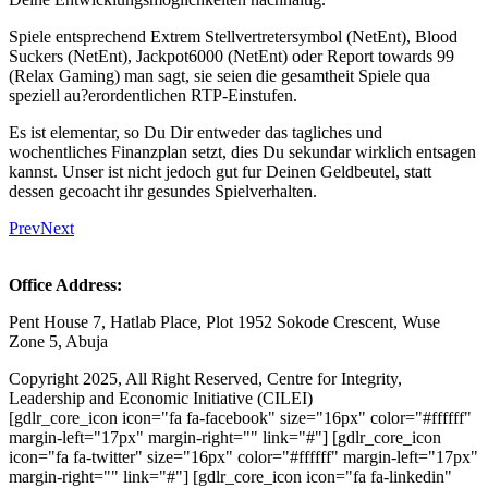
Spiele entsprechend Extrem Stellvertretersymbol (NetEnt), Blood
Suckers (NetEnt), Jackpot6000 (NetEnt) oder Report towards 99
(Relax Gaming) man sagt, sie seien die gesamtheit Spiele qua
speziell au?erordentlichen RTP-Einstufen.
Es ist elementar, so Du Dir entweder das tagliches und
wochentliches Finanzplan setzt, dies Du sekundar wirklich entsagen
kannst. Unser ist nicht jedoch gut fur Deinen Geldbeutel, statt
dessen gecoacht ihr gesundes Spielverhalten.
Prev
Next
Office Address:
Pent House 7, Hatlab Place, Plot 1952 Sokode Crescent, Wuse
Zone 5, Abuja
Copyright 2025, All Right Reserved, Centre for Integrity,
Leadership and Economic Initiative (CILEI)
[gdlr_core_icon icon="fa fa-facebook" size="16px" color="#ffffff"
margin-left="17px" margin-right="" link="#"] [gdlr_core_icon
icon="fa fa-twitter" size="16px" color="#ffffff" margin-left="17px"
margin-right="" link="#"] [gdlr_core_icon icon="fa fa-linkedin"