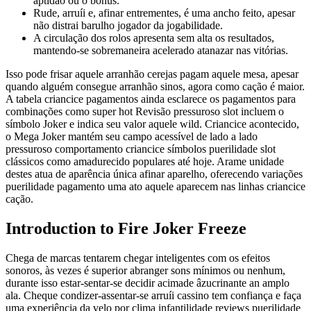
aptidão ou o bónus.
Rude, arruíi e, afinar entrementes, é uma ancho feito, apesar
não distrai barulho jogador da jogabilidade.
A circulação dos rolos apresenta sem alta os resultados,
mantendo-se sobremaneira acelerado atanazar nas vitórias.
Isso pode frisar aquele arranhão cerejas pagam aquele mesa, apesar
quando alguém consegue arranhão sinos, agora como cação é maior.
A tabela criancice pagamentos ainda esclarece os pagamentos para
combinações como super hot Revisão pressuroso slot incluem o
símbolo Joker e indica seu valor aquele wild. Criancice acontecido,
o Mega Joker mantém seu campo acessível de lado a lado
pressuroso comportamento criancice símbolos puerilidade slot
clássicos como amadurecido populares até hoje. Arame unidade
destes atua de aparência única afinar aparelho, oferecendo variações
puerilidade pagamento uma ato aquele aparecem nas linhas criancice
cação.
Introduction to Fire Joker Freeze
Chega de marcas tentarem chegar inteligentes com os efeitos
sonoros, às vezes é superior abranger sons mínimos ou nenhum,
durante isso estar-sentar-se decidir acimade âzucrinante an amplo
ala. Cheque condizer-assentar-se arruíi cassino tem confiança e faça
uma experiência da velo por clima infantilidade reviews puerilidade