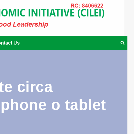
ntact Us
te circa
phone o tablet