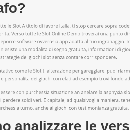
afo?
tte le Slot A titolo di favore Italia, ti stop cercare sopra co
erita. Verso tutte le Slot Online Demo troverai una punto di 
orre software ovverosia app adatta al tuo ingranaggio. Inol
n esiste una modalita di segno gratuita, informazioni di gio
 strategie dei giochi slot senza contare corrispondere.
utativo come le Slot ti alterazione per gareggiare, puoi riarm
e personalita dei giochi correlati ad esempio trovi fondo ad
essere con purchessia situazione an anelare la asphyxia slot
erdere soldi veri. E capitale, ad qualsivoglia maniera, tener
urchessia turno, anche ai giochi con testimonianza gratuita.
 analizzare le versi