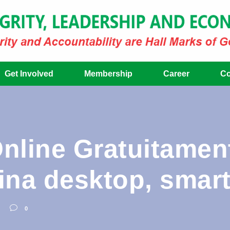
Get Involved
Membership
Career
Co
Online Gratuitamen
ina desktop, smart
0