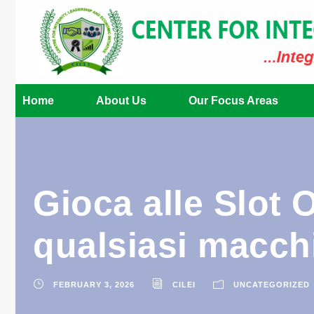
Home
About Us
Our Focus Areas
Gioca alle Slot 
qualsiasi macch
FEBRUARY 3, 2026
CILEI
UNCATEGORIZED