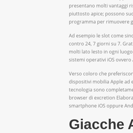
presentano molti vantaggi ri
piuttosto apice; possono su
programma per rimuovere gi
Ad esempio le slot come sin
contro 24, 7 giorni su 7. Gr
molti lato lesto in ogni luog
sistemi operativi iOS ovver
Verso coloro che preferiscono
dispositivi mobilia Apple ad 
tecnologia sono completame
browser di excretion Elabor
smartphone iOS oppure And
Giacche 