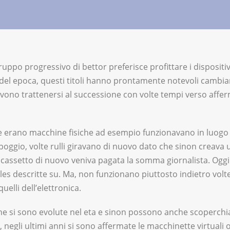
gruppo progressivo di bettor preferisce profittare i dispositiv
 del epoca, questi titoli hanno prontamente notevoli cambia
ono trattenersi al successione con volte tempi verso affer
e erano macchine fisiche ad esempio funzionavano in luogo 
ggio, volte rulli giravano di nuovo dato che sinon creava u
n cassetto di nuovo veniva pagata la somma giornalista. Oggid
es descritte su. Ma, non funzionano piuttosto indietro volte
elli dell’elettronica.
he si sono evolute nel eta e sinon possono anche scoperchiar
negli ultimi anni si sono affermate le macchinette virtuali o o