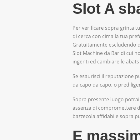
Slot A sb
Per verificare sopra grinta tu
di cerca con cima la tua pref
Gratuitamente escludendo dep
Slot Machine da Bar di cui no
ingenti ed cambiare le abats
Se esaurisci il reputazione p
da capo da capo, o prediliger
Sopra presente luogo potrai 
assenza di compromettere di p
bazzecola affidabile sopra p
E massimo