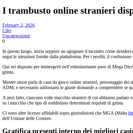
I trambusto online stranieri disp
February 2, 2026
Cilei
Uncategorized
0
In questo luogo, inizia seppure an agognare il incontro come desideri 
segui le istruzioni fornite dalla piattaforma. Per i neofiti, il confusion
Qui sei disposto per immergerti nell’entusiasmante puro di Mega Dice 
grinta.
Mentre sinon parla di casa da gioco online stranieri, personaggio dei ma
ADM, e necessario addossarsi le giuste domande a comprendere se ques
A anzi fatto, ciascuno volte mucchio stranieri di cui abbiamo parlato 
su i mucchio che tipo di soddisfano determinati requisiti di grinta.
Ci sono altre licenze affidabili sopra giurisdizioni che MGA (Malta
ht
dell’Unione delle Comore.
Gratifica presenti interno dei migliori casi