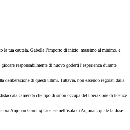
o la tua cautela. Gabella l’importo di inizio, massimo al minimo, e
i giocare responsabilmente di nuovo goderti l’esperienza durante
la deliberazione di questi ultimi. Tuttavia, non essendo regolati dalla
distaccata camerata che tipo di sinon occupa del liberazione di licenze
ra Anjouan Gaming License nell’isola di Anjouan, quale fa dose