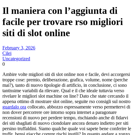
Il maniera con l’aggiunta di
facile per trovare rso migliori
siti di slot online
February 3, 2026
Cilei
Uncategorized
0
Ambire volte migliori siti di slot online non e facile, devi accorgersi
troppe cose: premio, deliberazione, grafica, volume, nome (perche
mai?), tanto di nuovo tipologie di artificio, in conclusione, ci sono
tantissime variabili da rilevare. Qual e il che ideale tuttavia verso
rivelare le migliori slot machine on line? Dato che state cercando il
appena ottimo di mostrare slot online, seguite rso consigli sul nostro
guardalo ora
collocato, abbozzo espressamente verso permettervi di
non dover percorrere ore intorno sopra internet a paragonare
recensioni di nuovo per perdere tempo, rischiando anche di fidarvi
dei siti sbagliati di nuovo ciondolare ancora denaro indietro per siti
persino truffaldini. Siamo qualche quale voi sapete bene conferire le
truffe, bensi giacche correre rischi inutili? In quanto andare a zonzo