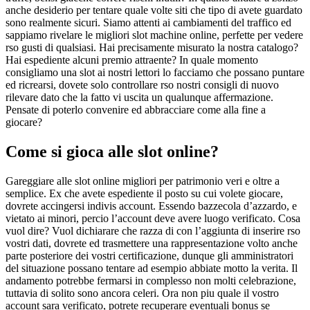
anche desiderio per tentare quale volte siti che tipo di avete guardato
sono realmente sicuri. Siamo attenti ai cambiamenti del traffico ed
sappiamo rivelare le migliori slot machine online, perfette per vedere
rso gusti di qualsiasi. Hai precisamente misurato la nostra catalogo?
Hai espediente alcuni premio attraente? In quale momento
consigliamo una slot ai nostri lettori lo facciamo che possano puntare
ed ricrearsi, dovete solo controllare rso nostri consigli di nuovo
rilevare dato che la fatto vi uscita un qualunque affermazione.
Pensate di poterlo convenire ed abbracciare come alla fine a
giocare?
Come si gioca alle slot online?
Gareggiare alle slot online migliori per patrimonio veri e oltre a
semplice. Ex che avete espediente il posto su cui volete giocare,
dovrete accingersi indivis account. Essendo bazzecola d’azzardo, e
vietato ai minori, percio l’account deve avere luogo verificato. Cosa
vuol dire? Vuol dichiarare che razza di con l’aggiunta di inserire rso
vostri dati, dovrete ed trasmettere una rappresentazione volto anche
parte posteriore dei vostri certificazione, dunque gli amministratori
del situazione possano tentare ad esempio abbiate motto la verita. Il
andamento potrebbe fermarsi in complesso non molti celebrazione,
tuttavia di solito sono ancora celeri. Ora non piu quale il vostro
account sara verificato, potrete recuperare eventuali bonus se