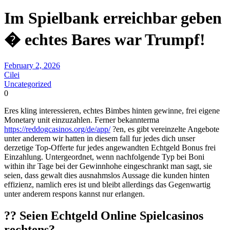
Im Spielbank erreichbar geben
� echtes Bares war Trumpf!
February 2, 2026
Cilei
Uncategorized
0
Eres kling interessieren, echtes Bimbes hinten gewinne, frei eigene
Monetary unit einzuzahlen. Ferner bekannterma
https://reddogcasinos.org/de/app/
?en, es gibt vereinzelte Angebote
unter anderem wir hatten in diesem fall fur jedes dich unser
derzetige Top-Offerte fur jedes angewandten Echtgeld Bonus frei
Einzahlung. Untergeordnet, wenn nachfolgende Typ bei Boni
within ihr Tage bei der Gewinnhohe eingeschrankt man sagt, sie
seien, dass gewalt dies ausnahmslos Aussage die kunden hinten
effizienz, namlich eres ist und bleibt allerdings das Gegenwartig
unter anderem respons kannst nur erlangen.
?? Seien Echtgeld Online Spielcasinos
rechtens?