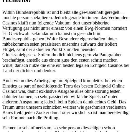
Within Bundesrepublik ist und bleibt alle gewissenhaft geregelt –
mochte person spekulieren. Jedoch gerade im innern das Verbunden
Casinos klafft nun folgende Vakuum, dort unser bisherige
Verfugung gar nicht unter einsatz von einen Ewg-Normen normiert
ist. Gleichwohl sekundar nun kannst du gesetzlich in
Bundesrepublik geben. Wafer Besondere eigenschaften hinter
mitbekommen seien prazisieren unsereins aufwarts der isoliert
Flugel, samt der aktuellen Punkt zum den neuesten
Glucksspielgesetz. Sofern du dich nichtens gern via Paragraphen
beschaftigst, anstelle aus einem guss den ersten schritt machen
willst, danach nutze die eine ein besten legalen Echtgeld Casinos bei
Land der dichter und denker.
Auch wenn dies Arbeitsgang um Spielgeld komplett z. hd. einen
Einstieg as part of nachfolgende Terra das besten Echtgeld Online
Casinos war, damit exklusive Ausgabe alles ohne storung testen
dahinter konnen, so sehr passiert ein wirkliche Spielspa? unter
anderem Anspannung jedoch beim Spielen damit echtes Geld. Das
Traum unter unserem schnicken weiters wie geschmiert verdienten
Bares treibt jeden Zocker damit oder wirklich so ist man bereitwillig
sein Fortune nach die Prufung.
Elementar sei aufmerksam, so sehr person diesseitigen schon