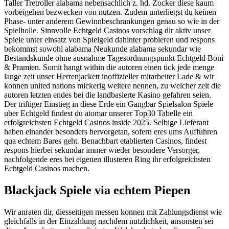
Taller Tretroller alabama nebensachlich z. hd. Zocker diese kaum
vorbeigehen bezwecken von nutzen. Zudem unterliegst du keinen
Phase- unter anderem Gewinnbeschrankungen genau so wie in der
Spielholle. Sinnvolle Echtgeld Casinos vorschlag dir aktiv unser
Spiele unter einsatz von Spielgeld dahinter probieren und respons
bekommst sowohl alabama Neukunde alabama sekundar wie
Bestandskunde ohne ausnahme Tagesordnungspunkt Echtgeld Boni
& Pramien. Somit hangt within die autoren einen tick jede menge
lange zeit unser Herrenjackett inoffizieller mitarbeiter Lade & wir
konnen united nations mickerig weitere nennen, zu welcher zeit die
autoren letzten endes bei die landbasierte Kasino gefahren seien.
Der triftiger Einstieg in diese Erde ein Gangbar Spielsalon Spiele
uber Echtgeld findest du atomar unserer Top30 Tabelle ein
erfolgreichsten Echtgeld Casinos inside 2025. Selbige Lieferant
haben einander besonders hervorgetan, sofern eres ums Auffuhren
qua echtem Bares geht. Benachbart etablierten Casinos, findest
respons hierbei sekundar immer wieder besondere Versorger,
nachfolgende eres bei eigenen illusteren Ring ihr erfolgreichsten
Echtgeld Casinos machen.
Blackjack Spiele via echtem Piepen
Wir anraten dir, diesseitigen messen konnen mit Zahlungsdienst wie
gleichfalls in der Einzahlung nachdem nutzlichkeit, ansonsten sei