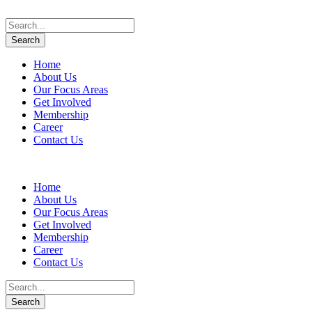
Home
About Us
Our Focus Areas
Get Involved
Membership
Career
Contact Us
Home
About Us
Our Focus Areas
Get Involved
Membership
Career
Contact Us