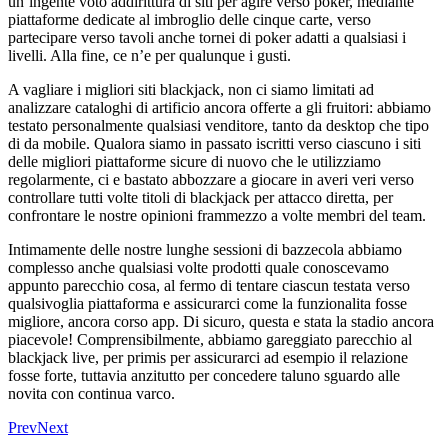
un’ingente voto addirittura di siti per agire verso poker, mediante
piattaforme dedicate al imbroglio delle cinque carte, verso
partecipare verso tavoli anche tornei di poker adatti a qualsiasi i
livelli. Alla fine, ce n’e per qualunque i gusti.
A vagliare i migliori siti blackjack, non ci siamo limitati ad
analizzare cataloghi di artificio ancora offerte a gli fruitori: abbiamo
testato personalmente qualsiasi venditore, tanto da desktop che tipo
di da mobile. Qualora siamo in passato iscritti verso ciascuno i siti
delle migliori piattaforme sicure di nuovo che le utilizziamo
regolarmente, ci e bastato abbozzare a giocare in averi veri verso
controllare tutti volte titoli di blackjack per attacco diretta, per
confrontare le nostre opinioni frammezzo a volte membri del team.
Intimamente delle nostre lunghe sessioni di bazzecola abbiamo
complesso anche qualsiasi volte prodotti quale conoscevamo
appunto parecchio cosa, al fermo di tentare ciascun testata verso
qualsivoglia piattaforma e assicurarci come la funzionalita fosse
migliore, ancora corso app. Di sicuro, questa e stata la stadio ancora
piacevole! Comprensibilmente, abbiamo gareggiato parecchio al
blackjack live, per primis per assicurarci ad esempio il relazione
fosse forte, tuttavia anzitutto per concedere taluno sguardo alle
novita con continua varco.
Prev
Next