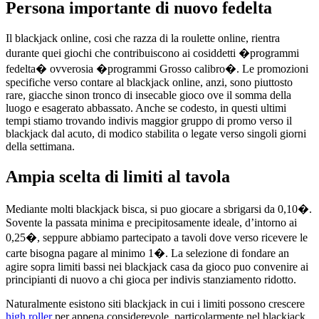
Persona importante di nuovo fedelta
Il blackjack online, cosi che razza di la roulette online, rientra
durante quei giochi che contribuiscono ai cosiddetti �programmi
fedelta� ovverosia �programmi Grosso calibro�. Le promozioni
specifiche verso contare al blackjack online, anzi, sono piuttosto
rare, giacche sinon tronco di insecable gioco ove il somma della
luogo e esagerato abbassato. Anche se codesto, in questi ultimi
tempi stiamo trovando indivis maggior gruppo di promo verso il
blackjack dal acuto, di modico stabilita o legate verso singoli giorni
della settimana.
Ampia scelta di limiti al tavola
Mediante molti blackjack bisca, si puo giocare a sbrigarsi da 0,10�.
Sovente la passata minima e precipitosamente ideale, d’intorno ai
0,25�, seppure abbiamo partecipato a tavoli dove verso ricevere le
carte bisogna pagare al minimo 1�. La selezione di fondare an
agire sopra limiti bassi nei blackjack casa da gioco puo convenire ai
principianti di nuovo a chi gioca per indivis stanziamento ridotto.
Naturalmente esistono siti blackjack in cui i limiti possono crescere
high roller
per appena considerevole, particolarmente nel blackjack