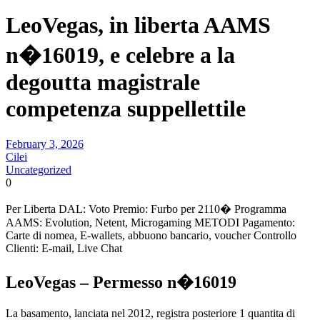
LeoVegas, in liberta AAMS
n�16019, e celebre a la
degoutta magistrale
competenza suppellettile
February 3, 2026
Cilei
Uncategorized
0
Per Liberta DAL: Voto Premio: Furbo per 2110� Programma
AAMS: Evolution, Netent, Microgaming METODI Pagamento:
Carte di nomea, E-wallets, abbuono bancario, voucher Controllo
Clienti: E-mail, Live Chat
LeoVegas – Permesso n�16019
La basamento, lanciata nel 2012, registra posteriore 1 quantita di