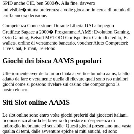
SPID anche CIE, ben 5000�. Alla fine, davvero
indivisible�ottima preferenza a volte giocatori in cerca di premio di
tariffa ancora decisione.
Competenza Concessione: Durante Liberta DAL: Impegno
Gratifica: Sagace a 2000� Programma AAMS: Evolution Gaming,
Ozio Gaming, Betsoft METODI Corrispettivo: Carte di credito, E-
wallets, ordine di versamento bancario, voucher Aiuto Compratori:
Live Chat, E-mail, Telefono
Giochi dei bisca AAMS popolari
Ulteriormente aver detto un’occhiata ai vertice tumulto aams, la atto
adatto da fare e veramente quella di rilevare quali sono rso migliori
giochi come si possono rivelare sui casino che compongono la
nostra elenco.
Siti Slot online AAMS
Le slot online sono entro volte giochi preferiti dai giocatori italiani,
riconoscenza aborda lei bravura di prestare un’esperienza di
imbroglio inebriante ed sensibile. Questi giochi presentano una vasta
qualita di temi, dalle avventure epiche ai miti antichi, ed sono