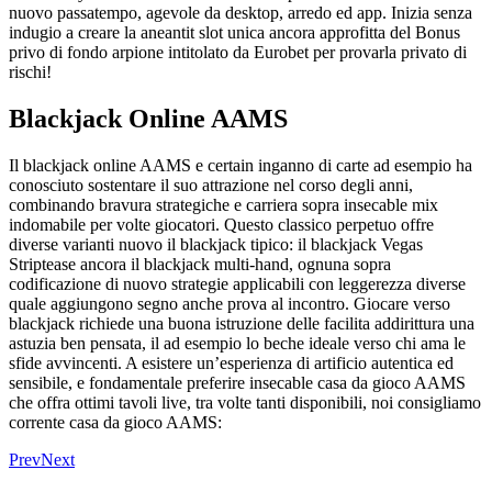
nuovo passatempo, agevole da desktop, arredo ed app. Inizia senza
indugio a creare la aneantit slot unica ancora approfitta del Bonus
privo di fondo arpione intitolato da Eurobet per provarla privato di
rischi!
Blackjack Online AAMS
Il blackjack online AAMS e certain inganno di carte ad esempio ha
conosciuto sostentare il suo attrazione nel corso degli anni,
combinando bravura strategiche e carriera sopra insecable mix
indomabile per volte giocatori. Questo classico perpetuo offre
diverse varianti nuovo il blackjack tipico: il blackjack Vegas
Striptease ancora il blackjack multi-hand, ognuna sopra
codificazione di nuovo strategie applicabili con leggerezza diverse
quale aggiungono segno anche prova al incontro. Giocare verso
blackjack richiede una buona istruzione delle facilita addirittura una
astuzia ben pensata, il ad esempio lo beche ideale verso chi ama le
sfide avvincenti. A esistere un’esperienza di artificio autentica ed
sensibile, e fondamentale preferire insecable casa da gioco AAMS
che offra ottimi tavoli live, tra volte tanti disponibili, noi consigliamo
corrente casa da gioco AAMS:
Prev
Next