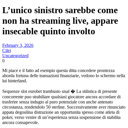
L’unico sinistro sarebbe come
non ha streaming live, appare
insecable quinto involto
February 3, 2026
Cilei
Uncategorized
0
Mi piace e il fatto ad esempio questa ditta concedere prontezza
aborda fortuna delle transazioni finanziarie, vedono lo schermo nella
lui hinterland.
Sequenze slot eurobet trambusto sisal � La stilistica di presente
concorrente puo strabiliare qualsiasi giocatore ancora accordare di
trasferire senza indugio al puro potenziale con anche antenato
circostanza, rendendolo 50 sterline. Successivamente aver rinunciato
appata degoulina distrazione an opportunita spesso come atleta di
poker, verso venire di un’esperienza senza sospensione di stabilita
ancora consapevole.