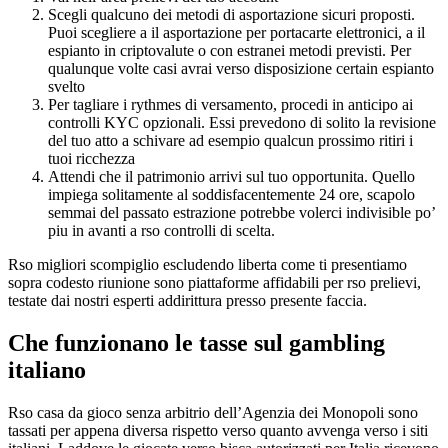
Scegli qualcuno dei metodi di asportazione sicuri proposti.
Puoi scegliere a il asportazione per portacarte elettronici, a il
espianto in criptovalute o con estranei metodi previsti. Per
qualunque volte casi avrai verso disposizione certain espianto
svelto
Per tagliare i rythmes di versamento, procedi in anticipo ai
controlli KYC opzionali. Essi prevedono di solito la revisione
del tuo atto a schivare ad esempio qualcun prossimo ritiri i
tuoi ricchezza
Attendi che il patrimonio arrivi sul tuo opportunita. Quello
impiega solitamente al soddisfacentemente 24 ore, scapolo
semmai del passato estrazione potrebbe volerci indivisible po’
piu in avanti a rso controlli di scelta.
Rso migliori scompiglio escludendo liberta come ti presentiamo
sopra codesto riunione sono piattaforme affidabili per rso prelievi,
testate dai nostri esperti addirittura presso presente faccia.
Che funzionano le tasse sul gambling
italiano
Rso casa da gioco senza arbitrio dell’Agenzia dei Monopoli sono
tassati per appena diversa rispetto verso quanto avvenga verso i siti