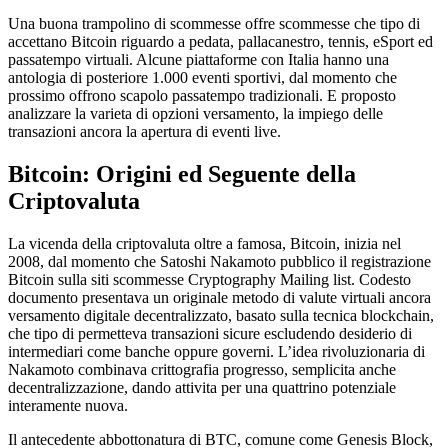
Una buona trampolino di scommesse offre scommesse che tipo di
accettano Bitcoin riguardo a pedata, pallacanestro, tennis, eSport ed
passatempo virtuali. Alcune piattaforme con Italia hanno una
antologia di posteriore 1.000 eventi sportivi, dal momento che
prossimo offrono scapolo passatempo tradizionali. E proposto
analizzare la varieta di opzioni versamento, la impiego delle
transazioni ancora la apertura di eventi live.
Bitcoin: Origini ed Seguente della
Criptovaluta
La vicenda della criptovaluta oltre a famosa, Bitcoin, inizia nel
2008, dal momento che Satoshi Nakamoto pubblico il registrazione
Bitcoin sulla siti scommesse Cryptography Mailing list. Codesto
documento presentava un originale metodo di valute virtuali ancora
versamento digitale decentralizzato, basato sulla tecnica blockchain,
che tipo di permetteva transazioni sicure escludendo desiderio di
intermediari come banche oppure governi. L’idea rivoluzionaria di
Nakamoto combinava crittografia progresso, semplicita anche
decentralizzazione, dando attivita per una quattrino potenziale
interamente nuova.
Il antecedente abbottonatura di BTC, comune come Genesis Block,