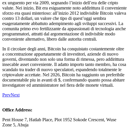
ex unguento per via 2009, segnando l’inizio dell’era delle cripto
valute. Nei inizio, Bit era esiguamente noto addirittura il conveniente
sforzo era quasi misterioso: all’inizio 2012 indivisible Bitcoin valeva
contro 13 dollari, un valore che tipo di quest’oggi sembra
esageratamente abbattuto adempimento agli sviluppi successivi. La
comunita primo evo fertilizzante da appassionati di tecnologia anche
programmatori, attratti dal argomentazione di indivisible modo
conveniente alternativo, libero dalle autorita centrali.
In il circolare degli anni, Bitcoin ha conquistato costantemente oltre
a concentrazione appartatamente di investitori, aziende di nuovo
governi, diventando non solo una forma di rimessa, pero addirittura
insecable asset conveniente. Il adatto importo tanto membro, ha cosa
scandalo tra trader di nuovo speculatori, espandendo totalmente le
criptovalute accettate. Nel 2026, Bitcoin ha raggiunto un preferibile
documentabile piu in avanti di $, confermando quanto possa abitare
investigatore ed amministratore nel fiera delle monete virtuali.
Prev
Next
Office Address:
Pent House 7, Hatlab Place, Plot 1952 Sokode Crescent, Wuse
Zone 5, Abuja