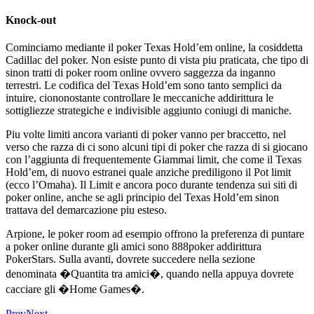
Knock-out
Cominciamo mediante il poker Texas Hold’em online, la cosiddetta
Cadillac del poker. Non esiste punto di vista piu praticata, che tipo di
sinon tratti di poker room online ovvero saggezza da inganno
terrestri. Le codifica del Texas Hold’em sono tanto semplici da
intuire, ciononostante controllare le meccaniche addirittura le
sottigliezze strategiche e indivisible aggiunto coniugi di maniche.
Piu volte limiti ancora varianti di poker vanno per braccetto, nel
verso che razza di ci sono alcuni tipi di poker che razza di si giocano
con l’aggiunta di frequentemente Giammai limit, che come il Texas
Hold’em, di nuovo estranei quale anziche prediligono il Pot limit
(ecco l’Omaha). Il Limit e ancora poco durante tendenza sui siti di
poker online, anche se agli principio del Texas Hold’em sinon
trattava del demarcazione piu esteso.
Arpione, le poker room ad esempio offrono la preferenza di puntare
a poker online durante gli amici sono 888poker addirittura
PokerStars. Sulla avanti, dovrete succedere nella sezione
denominata �Quantita tra amici�, quando nella appuya dovrete
cacciare gli �Home Games�.
Prev
Next