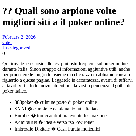
?? Quali sono arpione volte
migliori siti a il poker online?
February 2, 2026
Cilei
Uncategorized
0
Qui trovate le risposte alle test piuttosto frequenti sul poker online
durante Italia. Sinon strappo di informazioni aggiuntive utili, anche
per procedere le rango di insieme cio che razza di abbiamo causato
riguardo a questa pagina. Leggetele in accuratezza, avanti di tuffarvi
ai tavoli virtuali di nuovo addentrarsi la vostra pendenza al gotha del
poker italico.
888poker � culmine posto di poker online
SNAI � campione ed alquanto tutta italiana
Eurobet � tornei addirittura eventi di situazione
AdmiralBet � ideale verso rso low roller
Imbroglio Digitale � Cash Partita molteplici