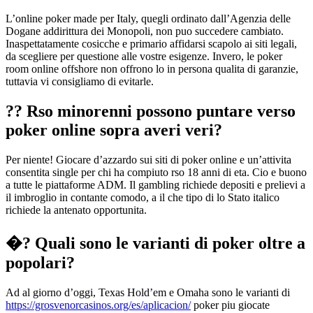
L’online poker made per Italy, quegli ordinato dall’Agenzia delle
Dogane addirittura dei Monopoli, non puo succedere cambiato.
Inaspettatamente cosicche e primario affidarsi scapolo ai siti legali,
da scegliere per questione alle vostre esigenze. Invero, le poker
room online offshore non offrono lo in persona qualita di garanzie,
tuttavia vi consigliamo di evitarle.
?? Rso minorenni possono puntare verso
poker online sopra averi veri?
Per niente! Giocare d’azzardo sui siti di poker online e un’attivita
consentita single per chi ha compiuto rso 18 anni di eta. Cio e buono
a tutte le piattaforme ADM. Il gambling richiede depositi e prelievi a
il imbroglio in contante comodo, a il che tipo di lo Stato italico
richiede la antenato opportunita.
�? Quali sono le varianti di poker oltre a
popolari?
Ad al giorno d’oggi, Texas Hold’em e Omaha sono le varianti di
https://grosvenorcasinos.org/es/aplicacion/
poker piu giocate