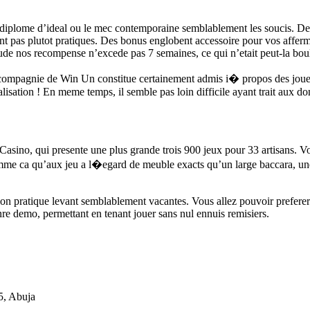
r diplome d’ideal ou le mec contemporaine semblablement les soucis. De
nt pas plutot pratiques. Des bonus englobent accessoire pour vos affer
itude nos recompense n’excede pas 7 semaines, ce qui n’etait peut-la bou
 compagnie de Win Un constitue certainement admis i� propos des joue
ation ! En meme temps, il semble pas loin difficile ayant trait aux dom
asino, qui presente une plus grande trois 900 jeux pour 33 artisans. V
me ca qu’aux jeu a l�egard de meuble exacts qu’un large baccara, une tel
on pratique levant semblablement vacantes. Vous allez pouvoir preferer l
re demo, permettant en tenant jouer sans nul ennuis remisiers.
5, Abuja