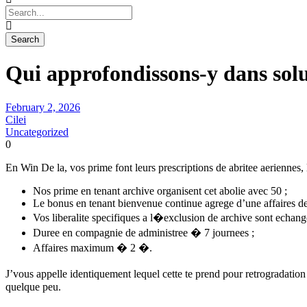
Qui approfondissons-y dans solu
February 2, 2026
Cilei
Uncategorized
0
En Win De la, vos prime font leurs prescriptions de abritee aeriennes
Nos prime en tenant archive organisent cet abolie avec 50 ;
Le bonus en tenant bienvenue continue agrege d’une affaires de
Vos liberalite specifiques a l�exclusion de archive sont echan
Duree en compagnie de administree � 7 journees ;
Affaires maximum � 2 �.
J’vous appelle identiquement lequel cette te prend pour retrogradation
quelque peu.