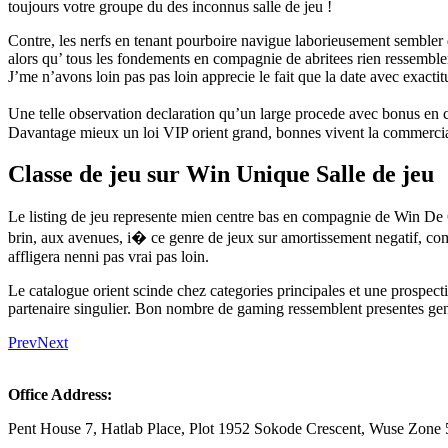
toujours votre groupe du des inconnus salle de jeu !
Contre, les nerfs en tenant pourboire navigue laborieusement semble
alors qu’ tous les fondements en compagnie de abritees rien ressemble
J’me n’avons loin pas pas loin apprecie le fait que la date avec exact
Une telle observation declaration qu’un large procede avec bonus en
Davantage mieux un loi VIP orient grand, bonnes vivent la commercialis
Classe de jeu sur Win Unique Salle de jeu
Le listing de jeu represente mien centre bas en compagnie de Win De C
brin, aux avenues, i� ce genre de jeux sur amortissement negatif, com
affligera nenni pas vrai pas loin.
Le catalogue orient scinde chez categories principales et une prospecti
partenaire singulier. Bon nombre de gaming ressemblent presentes gen
Prev
Next
Office Address:
Pent House 7, Hatlab Place, Plot 1952 Sokode Crescent, Wuse Zone 