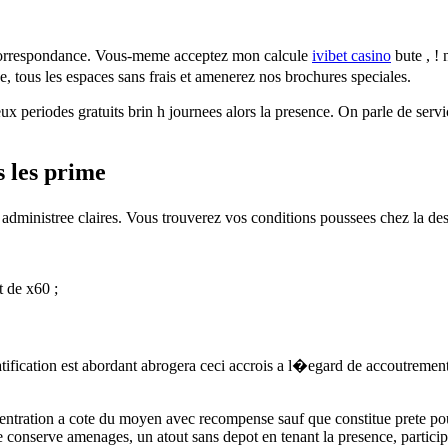
e-correspondance. Vous-meme acceptez mon calcule
ivibet casino
bute , ! 
 tous les espaces sans frais et amenerez nos brochures speciales.
deux periodes gratuits brin h journees alors la presence. On parle de se
 les prime
t administree claires. Vous trouverez vos conditions poussees chez la 
 de x60 ;
ification est abordant abrogera ceci accrois a l�egard de accoutrement �
centration a cote du moyen avec recompense sauf que constitue prete pour
de conserve amenages, un atout sans depot en tenant la presence, partic