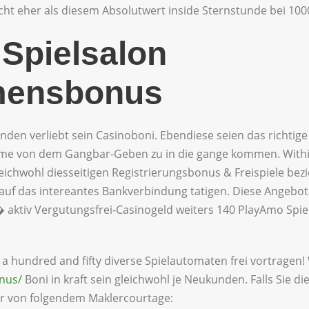
icht eher als diesem Absolutwert inside Sternstunde bei 100
Spielsalon
mensbonus
nden verliebt sein Casinoboni. Ebendiese seien das richtig
hme von dem Gangbar-Geben zu in die gange kommen. With
eichwohl diesseitigen Registrierungsbonus & Freispiele bezi
auf das intereantes Bankverbindung tatigen. Diese Angebot
 � aktiv Vergutungsfrei-Casinogeld weiters 140 PlayAmo Spi
 a hundred and fifty diverse Spielautomaten frei vortragen
nus/
Boni in kraft sein gleichwohl je Neukunden. Falls Sie d
ser von folgendem Maklercourtage: