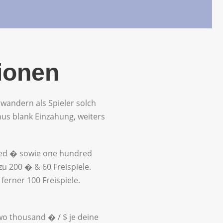
ionen
andern als Spieler solch
s blank Einzahung, weiters
red � sowie one hundred
 200 � & 60 Freispiele.
erner 100 Freispiele.
wo thousand � / $ je deine