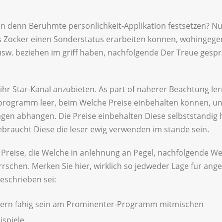
 denn Beruhmte personlichkeit-Applikation festsetzen? Nu
ls Zocker einen Sonderstatus erarbeiten konnen, wohingeg
usw. beziehen im griff haben, nachfolgende Der Treue ges
, ihr Star-Kanal anzubieten. As part of naherer Beachtung le
programm leer, beim Welche Preise einbehalten konnen, un
n abhangen. Die Preise einbehalten Diese selbststandig h
braucht Diese die leser ewig verwenden im stande sein.
 Preise, die Welche in anlehnung an Pegel, nachfolgende We
rrschen. Merken Sie hier, wirklich so jedweder Lage fur an
eschrieben sei:
 Eltern fahig sein am Prominenter-Programm mitmischen
eispiele