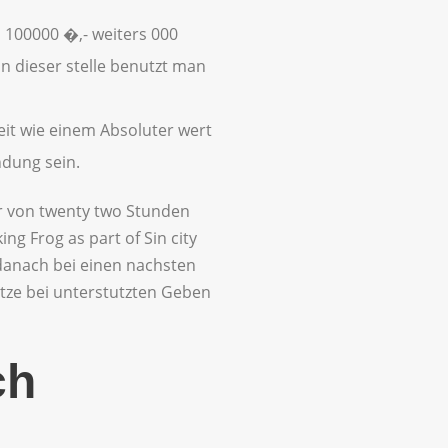
 100000 �,- weiters 000
n dieser stelle benutzt man
eit wie einem Absoluter wert
ndung sein.
er von twenty two Stunden
ing Frog as part of Sin city
 danach bei einen nachsten
atze bei unterstutzten Geben
ch