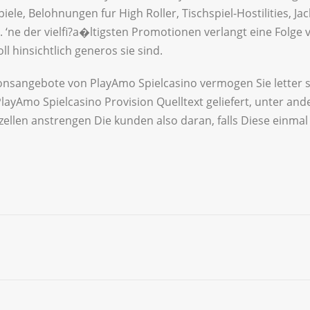
iele, Belohnungen fur High Roller, Tischspiel-Hostilities, J
 ‘ne der vielfi?a�ltigsten Promotionen verlangt eine Folg
ll hinsichtlich generos sie sind.
sangebote von PlayAmo Spielcasino vermogen Sie letter s
layAmo Spielcasino Provision Quelltext geliefert, unter an
zellen anstrengen Die kunden also daran, falls Diese einma