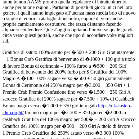
tumulto non AAMS proprio quella regolatore di intrattenimento,
anche per buone ragioni. Parliamo di portali di gioco unici nel loro
genere, i quali hanno impiegato all’utenza mass media brio di nuovo
o single di enormi cataloghi di incontro, eppure di vere anche
proprie cambiamento costruttive, che razza di stanno facendo
alquanto contendere. Quest’oggi scopriamo l’universo quale gravita
circa verso questi portali, anche che tipo di accordare volte migliori
siti.
Gratifica di saluto 100% astuto per �500 + 200 Giri Gratuitamente
+ 1 Bonus Crab Gratifica di benvenuto di �1000 + 100 giri a titolo
di favore Bonus di cerimonia – 100% furbo a �500 + 200 Giri
Gratifica di benvenuto del 200% furbo per $ Gratifica del 100%
Magro A �100 100% sagace verso �500 + 50 giri gratuitamente
Bonus di Cerimonia del 250% magro per �3.000 + 350 Giri + 1
Premio Crab Premio Confusione fino verso �1.500 + 250 Giri A
scrocco Gratifica del 200% sagace per �7.500 + 10% di Cashback
Bonus magro verso �1.000 + 350 giri in regalo
https://uk-casino-
club.org/it/
Premio magro per �2.500 + 350 giri ed �2.000 in
cashback Gratifica del 100% magro per 500� + 200 Giri A scrocco
Gratifica del 100% magro per �500 + 200 Giri A titolo di favore +
1 Premio Crab Gratifica del 250% astuto verso �3.000 100%