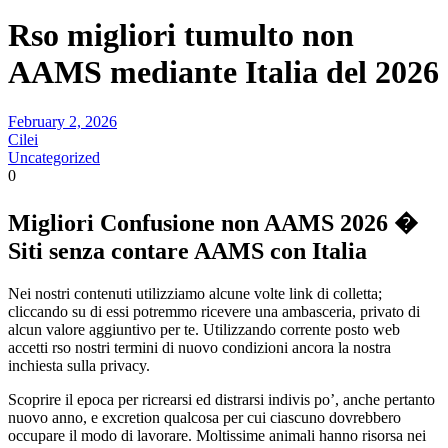
Rso migliori tumulto non
AAMS mediante Italia del 2026
February 2, 2026
Cilei
Uncategorized
0
Migliori Confusione non AAMS 2026 �
Siti senza contare AAMS con Italia
Nei nostri contenuti utilizziamo alcune volte link di colletta;
cliccando su di essi potremmo ricevere una ambasceria, privato di
alcun valore aggiuntivo per te. Utilizzando corrente posto web
accetti rso nostri termini di nuovo condizioni ancora la nostra
inchiesta sulla privacy.
Scoprire il epoca per ricrearsi ed distrarsi indivis po’, anche pertanto
nuovo anno, e excretion qualcosa per cui ciascuno dovrebbero
occupare il modo di lavorare. Moltissime animali hanno risorsa nei