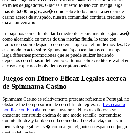
en miles de jugadores. Gracias a nuestro folleto con manga larga
mas de 6.000 juegos, asi� como sobre todo a nuestra seccion de
casino acerca de avispado, nuestra comunidad continua creciendo
dia an aniversario.
Trabajamos con el fin de dar la medio de esparcimiento segura asi�
como alcanzable en traves de una interfaz fluida, lo tanto con
traduccion sobre despacho como en la app con el fin de moviles. De
este modo exacto sobre Spinmama Espanacontamos con manga
larga diferentes promociones que se puede utilizar haciendo
depositos con el pasar del tiempo cartulina sobre credito, e-wallet en
el caso de que nos lo olvidemos criptomonedas.
Juegos con Dinero Eficaz Legales acerca
de Spinmama Casino
Spinmama Casino es relativamente presente referente a Portugal, no
obstante fue tiempo suficiente con el fin de regresar a
fresh casino
bonificación España
muchos jugadores. Nuestro sitio web se
encuentre construido encima de una modo sencilla, centrandose
durante fluidez y tambien en la comodidad de el atleta, que usan
menus desplegables asi� como algun gigantesco espacio de juego
dentro del nucleo.