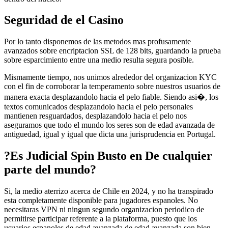
Seguridad de el Casino
Por lo tanto disponemos de las metodos mas profusamente
avanzados sobre encriptacion SSL de 128 bits, guardando la prueba
sobre esparcimiento entre una medio resulta segura posible.
Mismamente tiempo, nos unimos alrededor del organizacion KYC
con el fin de corroborar la temperamento sobre nuestros usuarios de
manera exacta desplazandolo hacia el pelo fiable. Siendo asi�, los
textos comunicados desplazandolo hacia el pelo personales
mantienen resguardados, desplazandolo hacia el pelo nos
aseguramos que todo el mundo los seres son de edad avanzada de
antiguedad, igual y igual que dicta una jurisprudencia en Portugal.
?Es Judicial Spin Busto en De cualquier
parte del mundo?
Si, la medio aterrizo acerca de Chile en 2024, y no ha transpirado
esta completamente disponible para jugadores espanoles. No
necesitaras VPN ni ningun segundo organizacion periodico de
permitirse participar referente a la plataforma, puesto que los
usuarios espanoles de edad avanzada de edad avanzada son bien