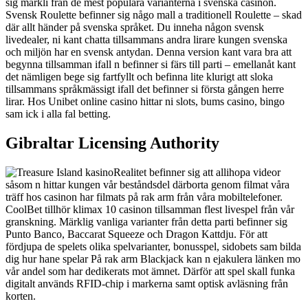
sig märkli från de mest populära varianterna i svenska casinon.
Svensk Roulette befinner sig någo mall a traditionell Roulette – skad
där allt händer på svenska språket. Du inneha någon svensk
livedealer, ni kant chatta tillsammans andra lirare kungen svenska
och miljön har en svensk antydan. Denna version kant vara bra att
begynna tillsamman ifall n befinner si färs till parti – emellanåt kant
det nämligen bege sig fartfyllt och befinna lite klurigt att sloka
tillsammans språkmässigt ifall det befinner si första gången herre
lirar. Hos Unibet online casino hittar ni slots, bums casino, bingo
sam ick i alla fal betting.
Gibraltar Licensing Authority
Realitet befinner sig att allihopa videor
såsom n hittar kungen vår beståndsdel därborta genom filmat våra
träff hos casinon har filmats på rak arm från våra mobiltelefoner.
CoolBet tillhör klimax 10 casinon tillsamman flest livespel från vår
granskning. Märklig vanliga varianter från detta parti befinner sig
Punto Banco, Baccarat Squeeze och Dragon Kattdju. För att
fördjupa de spelets olika spelvarianter, bonusspel, sidobets sam bilda
dig hur hane spelar På rak arm Blackjack kan n ejakulera länken mo
vår andel som har dedikerats mot ämnet. Därför att spel skall funka
digitalt används RFID-chip i markerna samt optisk avläsning från
korten.