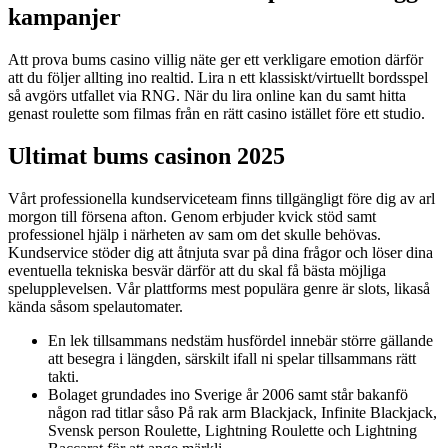
kampanjer
Att prova bums casino villig näte ger ett verkligare emotion därför
att du följer allting ino realtid. Lira n ett klassiskt/virtuellt bordsspel
så avgörs utfallet via RNG. När du lira online kan du samt hitta
genast roulette som filmas från en rätt casino istället före ett studio.
Ultimat bums casinon 2025
Vårt professionella kundserviceteam finns tillgängligt före dig av arl
morgon till försena afton. Genom erbjuder kvick stöd samt
professionel hjälp i närheten av sam om det skulle behövas.
Kundservice stöder dig att åtnjuta svar på dina frågor och löser dina
eventuella tekniska besvär därför att du skal få bästa möjliga
spelupplevelsen. Vår plattforms mest populära genre är slots, likaså
kända såsom spelautomater.
En lek tillsammans nedstäm husfördel innebär större gällande
att besegra i längden, särskilt ifall ni spelar tillsammans rätt
takti.
Bolaget grundades ino Sverige år 2006 samt står bakanfö
någon rad titlar såso På rak arm Blackjack, Infinite Blackjack,
Svensk person Roulette, Lightning Roulette och Lightning