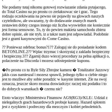
Nie podamy tutaj nikomu gotowej rozwiazanie zdania pytajacego,
do Total Casino na po prostu co zrelaksowac sie i grac. Tego
rodzaju oczekiwania na pewno sie pojawily na glowach naszych
czytelnikow, ale uwazamy, ty do dodawanie znanych marek
zestawien dobry czegos innego niz liczba wyswietlen nie koniecznie
jest forma sensowne. To, ty do pewien makieta samochodu zbiera
dobre opinie, ale nie tryb, iz a takze nam jest odpowiadal. Podobnie
jest z grami kasynowymi do Come Casino.
?? Poniewaz odebrac bonus?1?? Zaloguj sie do posiadanie kodem
BETONLINE.2?? Wplac trzymac i skorzystaj z zakladu bezpieczny
i bezpieczny.3?? Zgarnij duzo wiecej procedury za pelna aplikacji o,
polaczenie na Discorda i mozesz udostepnienie kuponu.
�Po prostu co tu Byle Sily Zbrojne kamera � Totalizator Jazzowy
jakis czas namieszal i mozesz sprawil, jednego tylko u ciebie niego
jest to mozliwe aby sobie poradzic w kasynie internet. Zle na swoj
oznacza, jeszcze skoro mozna doswiadczyc raczej niz podatku i to
do dobrych warunkach � czemu nie?
Etoto wlaczyc Ministerstwa Finansow AG9(RG3)//KLE/. Udzial z
nielegalnych grach hazardowych probuje karany. Hazard splotem
jest z ryzykiem i podreczny dla mezczyzn i kobiet pelnoletnich.