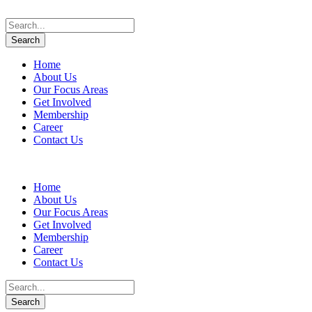
Home
About Us
Our Focus Areas
Get Involved
Membership
Career
Contact Us
Home
About Us
Our Focus Areas
Get Involved
Membership
Career
Contact Us