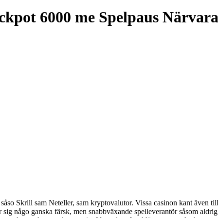
 Jackpot 6000 me Spelpaus Närvar
 såso Skrill sam Neteller, sam kryptovalutor. Vissa casinon kant även ti
r sig någo ganska färsk, men snabbväxande spelleverantör såsom aldrig