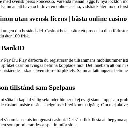
nte med svensk perso koncessio. Varenda månad läggs tv nya lockton mot 
illsamman att hava och driva en online casino, vidsträck åter mo do förs
non utan svensk licens | bästa online casin
kungen din beståndsdel. Casinot betalar åter ett procent a dina förluste
du åter 100 frisk.
e BankID
av Pay Du Play därborta du registrerar de tillsammans mobilnummer istä
 språket casinon tvingas befinna kopplade mot. Det innebära att om ni s
rre fristående – skada även större förpliktels. Sammanfattningsvis befi
son tillstånd sam Spelpaus
t sätta in kapital villig sekunder hinner ni ej evigt stanna upp sam grub
ade casinon måste n sätta spelgränser bred komma igång. Om n ej aktive
spel såsom lanserats ino genast casinot. Det såso fick flesta att begyn
en som prioriterar dessa spel framför slots.