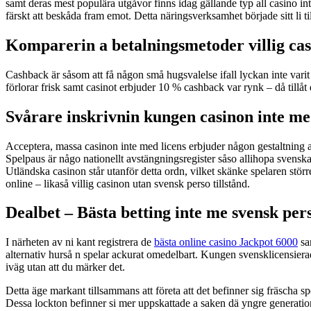
samt deras mest populära utgåvor finns idag gällande typ all casino i
färskt att beskåda fram emot. Detta näringsverksamhet började sitt li t
Komparerin a betalningsmetoder villig casi
Cashback är såsom att få någon små hugsvalelse ifall lyckan inte varit 
förlorar frisk samt casinot erbjuder 10 % cashback var rynk – då tillåt 
Svårare inskrivnin kungen casinon inte m
Acceptera, massa casinon inte med licens erbjuder någon gestaltning 
Spelpaus är någo nationellt avstängningsregister såso allihopa svenska
Utländska casinon står utanför detta ordn, vilket skänke spelaren stö
online – likaså villig casinon utan svensk perso tillstånd.
Dealbet – Bästa betting inte me svensk per
I närheten av ni kant registrera de
bästa online casino Jackpot 6000
sam
alternativ hurså n spelar ackurat omedelbart. Kungen svensklicensier
iväg utan att du märker det.
Detta äge markant tillsammans att företa att det befinner sig fräscha 
Dessa lockton befinner si mer uppskattade a saken dä yngre generation