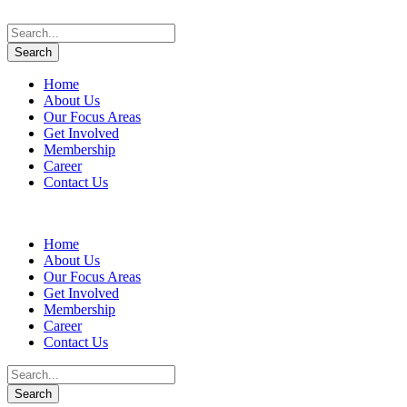
Home
About Us
Our Focus Areas
Get Involved
Membership
Career
Contact Us
Home
About Us
Our Focus Areas
Get Involved
Membership
Career
Contact Us