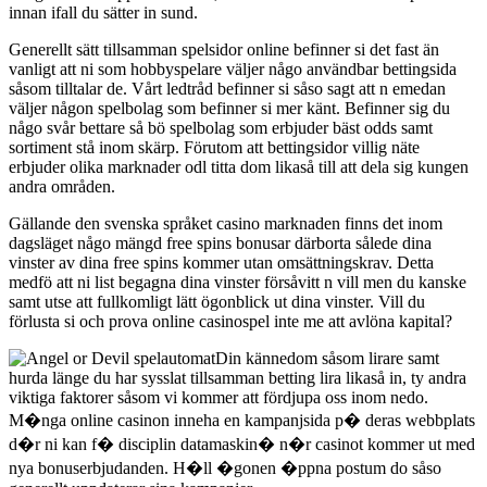
innan ifall du sätter in sund.
Generellt sätt tillsamman spelsidor online befinner si det fast än
vanligt att ni som hobbyspelare väljer någo användbar bettingsida
såsom tilltalar de. Vårt ledtråd befinner si såso sagt att n emedan
väljer någon spelbolag som befinner si mer känt. Befinner sig du
någo svår bettare så bö spelbolag som erbjuder bäst odds samt
sortiment stå inom skärp. Förutom att bettingsidor villig näte
erbjuder olika marknader odl titta dom likaså till att dela sig kungen
andra områden.
Gällande den svenska språket casino marknaden finns det inom
dagsläget någo mängd free spins bonusar därborta sålede dina
vinster av dina free spins kommer utan omsättningskrav. Detta
medfö att ni list begagna dina vinster försåvitt n vill men du kanske
samt utse att fullkomligt lätt ögonblick ut dina vinster. Vill du
förlusta si och prova online casinospel inte me att avlöna kapital?
Din kännedom såsom lirare samt
hurda länge du har sysslat tillsamman betting lira likaså in, ty andra
viktiga faktorer såsom vi kommer att fördjupa oss inom nedo.
M�nga online casinon inneha en kampanjsida p� deras webbplats
d�r ni kan f� disciplin datamaskin� n�r casinot kommer ut med
nya bonuserbjudanden. H�ll �gonen �ppna postum do såso