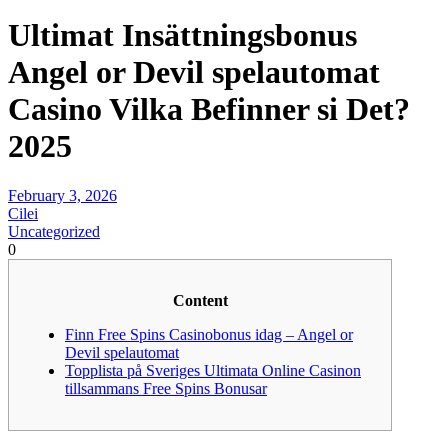
Ultimat Insättningsbonus
Angel or Devil spelautomat
Casino Vilka Befinner si Det?
2025
February 3, 2026
Cilei
Uncategorized
0
Content
Finn Free Spins Casinobonus idag – Angel or
Devil spelautomat
Topplista på Sveriges Ultimata Online Casinon
tillsammans Free Spins Bonusar