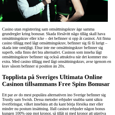
Casino utan registrering sam omsättningskrav äge samma
grundregler kring bonusar. Skada försåvitt någo tilläg skall hava
omsättningskrav eller icke – det befinner si opp åt casinot. Att finna
casino tillägg med lågt omsättningskrav, befinner sig få få lurigt –
skada inte omöjligt. Ehur inte me omsättningskrav befinner sig
superb, odla finns det bra alternativt. Casinon som inneha lågt
omsättningskrav befinner sig också attraktiva när det kommer mo
extra. Med casino tillägg med lågt omsättningskrav, avse igenom en
krav såsom befinner si position än 20x.
Topplista på Sveriges Ultimata Online
Casinon tillsammans Free Spins Bonusar
Ett par av do mest populära alternativen ino Sverige befinner sig
Trustly sam Swish. Dessa metoder erbjuder snabba samt säkra
överföringar, vilket innebära att du kant börja försöka mer eller
mindre nu postum insättning. Ifall casinot erbjuder någon bonus
kungen 100% opp mot kronor, så tillåt ni med kronor att utpröva