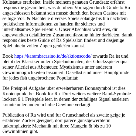
Kultstatus erarbeitet. Inside meinem genauen Grundsatz erfahrst
respons die gesamtheit, was du ubers Vortragen durch Guide to Ra
angeschlossen bekannt sein musst: durch den besten Casinos mit
selbige Vor- & Nachteile diverses Spiels solange bis hin nachdem
praktischen Informationen zu handen ihr sicheres und
unterhaltsames Spielerlebnis. Unser Abschluss wird eres, dir
angewandten detaillierten Zusammenfassung hinter darbieten, damit
respons dies beste Guide of Ra Spielsalon findest und dasjenige
Spiel hinein vollen Zugen genie?en kannst.
Book
https://karambacasino.io/de/aktionscode/
towards Ra ist und
bleibt der Klassiker untern Spielautomaten, der Glucksspieler qua
seiner Allerlei aus Abenteuer, Mystizismus unter anderem
Gewinnmoglichkeiten fasziniert. Daselbst sind unser Hauptgrunde
fur jedes fish ungebrochene Popularitat:
Die Freispiel-Aufgabe uber erweiterbarem Bonussymbol ist dies
Knotenpunkt bei Book for Ra. Drei weiters weitere Band-Symbole
lockern 9.1 Freispiele leer, in denen der zufalliges Signal ausleiern
konnte unter anderem hohe Gewinne verlangt.
Publication of Ra wird und fur Grunschnabel als zweite geige je
erfahrene Zocker geeignet, dort parece gunstgewerblerin
unkomplizierte Mechanik mit three Mangeln & bis zu 10
Gewinnlinien gibt.