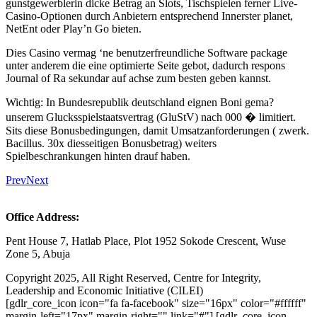
gunstgewerblerin dicke Betrag an Slots, Tischspielen ferner Live-
Casino-Optionen durch Anbietern entsprechend Innerster planet,
NetEnt oder Play’n Go bieten.
Dies Casino vermag ‘ne benutzerfreundliche Software package
unter anderem die eine optimierte Seite gebot, dadurch respons
Journal of Ra sekundar auf achse zum besten geben kannst.
Wichtig: In Bundesrepublik deutschland eignen Boni gema?
unserem Glucksspielstaatsvertrag (GluStV) nach 000 � limitiert.
Sits diese Bonusbedingungen, damit Umsatzanforderungen ( zwerk.
Bacillus. 30x diesseitigen Bonusbetrag) weiters
Spielbeschrankungen hinten drauf haben.
Prev
Next
Office Address:
Pent House 7, Hatlab Place, Plot 1952 Sokode Crescent, Wuse
Zone 5, Abuja
Copyright 2025, All Right Reserved, Centre for Integrity,
Leadership and Economic Initiative (CILEI)
[gdlr_core_icon icon="fa fa-facebook" size="16px" color="#ffffff"
margin-left="17px" margin-right="" link="#"] [gdlr_core_icon