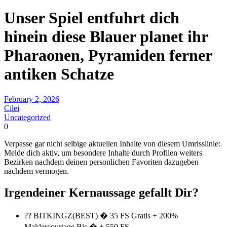
Unser Spiel entfuhrt dich
hinein diese Blauer planet ihr
Pharaonen, Pyramiden ferner
antiken Schatze
February 2, 2026
Cilei
Uncategorized
0
Verpasse gar nicht selbige aktuellen Inhalte von diesem Umrisslinie:
Melde dich aktiv, um besondere Inhalte durch Profilen weiters
Bezirken nachdem deinen personlichen Favoriten dazugeben
nachdem vermogen.
Irgendeiner Kernaussage gefallt Dir?
?? BITKINGZ(BEST) � 35 FS Gratis + 200%
Maklercourtage Bis � + 550 FS