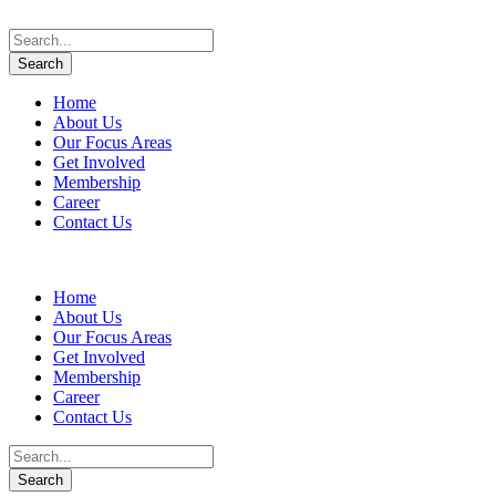
Home
About Us
Our Focus Areas
Get Involved
Membership
Career
Contact Us
Home
About Us
Our Focus Areas
Get Involved
Membership
Career
Contact Us