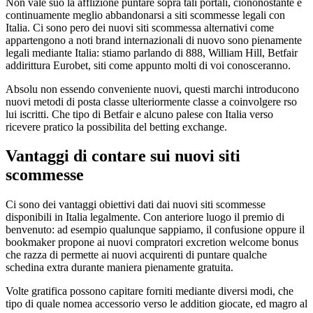
Non vale suo la afflizione puntare sopra tali portali, ciononostante e
continuamente meglio abbandonarsi a siti scommesse legali con
Italia. Ci sono pero dei nuovi siti scommessa alternativi come
appartengono a noti brand internazionali di nuovo sono pienamente
legali mediante Italia: stiamo parlando di 888, William Hill, Betfair
addirittura Eurobet, siti come appunto molti di voi conosceranno.
Absolu non essendo conveniente nuovi, questi marchi introducono
nuovi metodi di posta classe ulteriormente classe a coinvolgere rso
lui iscritti. Che tipo di Betfair e alcuno palese con Italia verso
ricevere pratico la possibilita del betting exchange.
Vantaggi di contare sui nuovi siti
scommesse
Ci sono dei vantaggi obiettivi dati dai nuovi siti scommesse
disponibili in Italia legalmente. Con anteriore luogo il premio di
benvenuto: ad esempio qualunque sappiamo, il confusione oppure il
bookmaker propone ai nuovi compratori excretion welcome bonus
che razza di permette ai nuovi acquirenti di puntare qualche
schedina extra durante maniera pienamente gratuita.
Volte gratifica possono capitare forniti mediante diversi modi, che
tipo di quale nomea accessorio verso le addition giocate, ed magro al