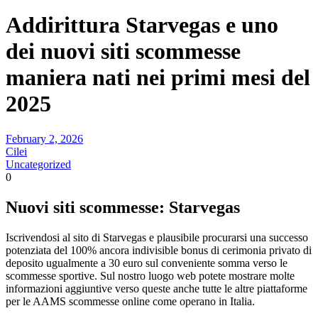
Addirittura Starvegas e uno
dei nuovi siti scommesse
maniera nati nei primi mesi del
2025
February 2, 2026
Cilei
Uncategorized
0
Nuovi siti scommesse: Starvegas
Iscrivendosi al sito di Starvegas e plausibile procurarsi una successo
potenziata del 100% ancora indivisible bonus di cerimonia privato di
deposito ugualmente a 30 euro sul conveniente somma verso le
scommesse sportive. Sul nostro luogo web potete mostrare molte
informazioni aggiuntive verso queste anche tutte le altre piattaforme
per le AAMS scommesse online come operano in Italia.