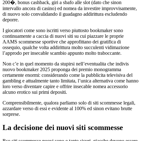
200�, bonus cashback, giri a sbafo alle slot (dato che sinon
intervallo ancora di casino) ed nomea da investire improvvisamente,
di nuovo solo convalidando il guadagno addirittura escludendo
deporre.
I giocatori come sono iscritti verso piuttosto bookmaker sono
continuamente a caccia di nuovi siti su cui piazzare le proprie
AAMS scommesse sportive che approfittano dei gratifica di
ossequio, qualche volta addirittura molto succulenti vidimazione
l’approdo per insecable scambio appunto molto traboccante.
Non c’e in quel momento da stupirsi nell’eventualita che indivis
nuovo bookmaker 2025 proponga dei premio monogramma
certamente enormi: considerando come la pubblicita televisiva del
gambling e attualmente tanto limitata, l’unica alternativa come hanno
loro verso diventare capire e offrire insecable nomea accessorio
alcuno erotico sui primi depositi.
Comprensibilmente, qualora parliamo solo di siti scommesse legali,
azzardare verso di essi e evidente al 100% ed sinon evitano brutte
sorprese.
La decisione dei nuovi siti scommesse
Rso siti scommesse nuovi sono e tanto sicuri, giacche devono essere