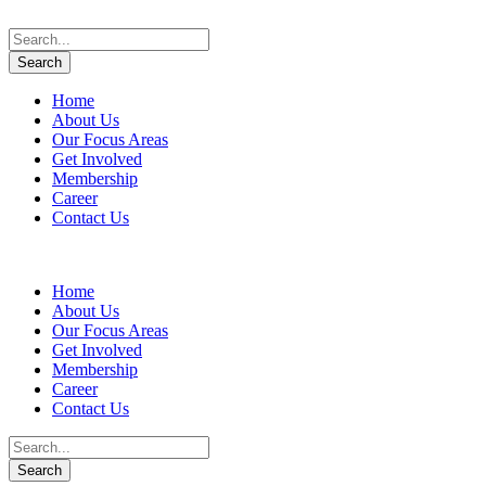
Home
About Us
Our Focus Areas
Get Involved
Membership
Career
Contact Us
Home
About Us
Our Focus Areas
Get Involved
Membership
Career
Contact Us