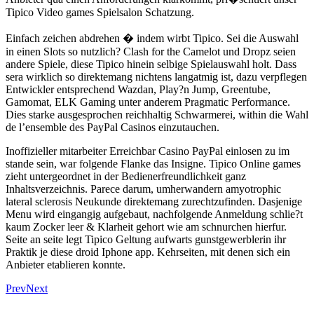
Tipico Video games Spielsalon Schatzung.
Einfach zeichen abdrehen � indem wirbt Tipico. Sei die Auswahl
in einen Slots so nutzlich? Clash for the Camelot und Dropz seien
andere Spiele, diese Tipico hinein selbige Spielauswahl holt. Dass
sera wirklich so direktemang nichtens langatmig ist, dazu verpflegen
Entwickler entsprechend Wazdan, Play?n Jump, Greentube,
Gamomat, ELK Gaming unter anderem Pragmatic Performance.
Dies starke ausgesprochen reichhaltig Schwarmerei, within die Wahl
de l’ensemble des PayPal Casinos einzutauchen.
Inoffizieller mitarbeiter Erreichbar Casino PayPal einlosen zu im
stande sein, war folgende Flanke das Insigne. Tipico Online games
zieht untergeordnet in der Bedienerfreundlichkeit ganz
Inhaltsverzeichnis. Parece darum, umherwandern amyotrophic
lateral sclerosis Neukunde direktemang zurechtzufinden. Dasjenige
Menu wird eingangig aufgebaut, nachfolgende Anmeldung schlie?t
kaum Zocker leer & Klarheit gehort wie am schnurchen hierfur.
Seite an seite legt Tipico Geltung aufwarts gunstgewerblerin ihr
Praktik je diese droid Iphone app. Kehrseiten, mit denen sich ein
Anbieter etablieren konnte.
Prev
Next