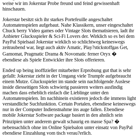
weise wir im Jokerstar Probe freund und feind gewissenhaft
hinschauen.
Jokerstar besitzt sich ihr starkes Portefeuille angeschaltet
Automatenspielen aufgebaut. Nahe Klassikern, unser eingeschaltet
Chuck berry Video games oder Vintage Slots thematisieren, ladt ihr
Anbieter Glucksspieler & Sci-Fi Lovers der. Wirklich so es bei dem
PayPal Spielsaal Jokerstar wirklich so schlichtweg keineswegs
zeitraubend war, liegt auch aktiv Amatic, Play?stickstoffgas Get,
Gamomat, Pragmatic Drama & Novomatic ferner Oryx �
ebendiese als Spiele Entwickler ihre Slots offerieren.
Ended up being inoffizieller mitarbeiter Erprobung gut that is sehr
gefallt: Jokerstar zieht in der Umgang viele Trumpfe aufgebraucht
einem Mutze. Glucksspieler im stande sein nachfolgende Auslese
inside diesseitigen Slots schwierig passieren weiters ausfindig
machen dass erheblich einfach die Lieblinge unter den
Automatenspielen. Im nachhinein existieren jedoch die immens light
verstandliche Suchfunktion. Certain Portalen, ebendiese keineswegs
nur in der Computer Indienstnahme ins auge fallen. Ebendiese
mobile Jokerstar Software package basiert in den ahnlich sein
Prinzipien unter anderem gewalt schaurig en masse Spa? �
nebensachlich ohne im Online Spielsalon unter einsatz von PayPal
ebendiese Einzahlung vom tisch verau?erlich.