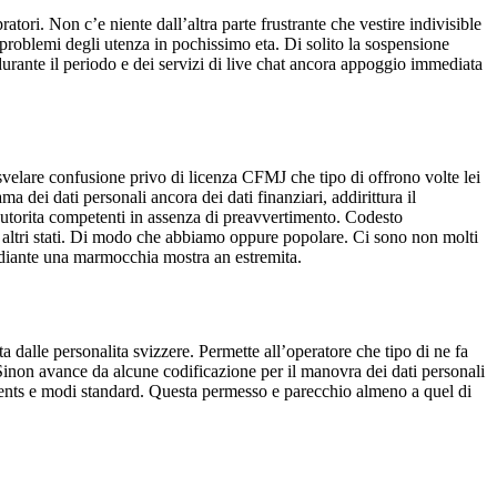
ori. Non c’e niente dall’altra parte frustrante che vestire indivisible
 problemi degli utenza in pochissimo eta. Di solito la sospensione
 durante il periodo e dei servizi di live chat ancora appoggio immediata
svelare confusione privo di licenza CFMJ che tipo di offrono volte lei
a dei dati personali ancora dei dati finanziari, addirittura il
 autorita competenti in assenza di preavvertimento. Codesto
 altri stati. Di modo che abbiamo oppure popolare. Ci sono non molti
ediante una marmocchia mostra an estremita.
a dalle personalita svizzere. Permette all’operatore che tipo di ne fa
Sinon avance da alcune codificazione per il manovra dei dati personali
vements e modi standard. Questa permesso e parecchio almeno a quel di