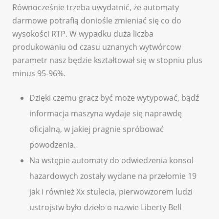
Równocześnie trzeba uwydatnić, że automaty
darmowe potrafią doniośle zmieniać się co do
wysokości RTP. W wypadku duża liczba
produkowaniu od czasu uznanych wytwórcow
parametr nasz będzie kształtował się w stopniu plus
minus 95-96%.
Dzięki czemu gracz być może wytypować, bądź
informacja maszyna wydaje się naprawdę
oficjalną, w jakiej pragnie spróbować
powodzenia.
Na wstępie automaty do odwiedzenia konsol
hazardowych zostały wydane na przełomie 19
jak i również Xx stulecia, pierwowzorem ludzi
ustrojstw było dzieło o nazwie Liberty Bell