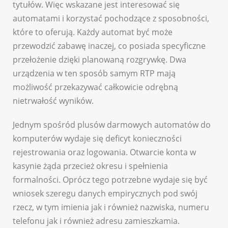
tytułów. Więc wskazane jest interesować się
automatami i korzystać pochodzące z sposobności,
które to oferują. Każdy automat być może
przewodzić zabawę inaczej, co posiada specyficzne
przełożenie dzięki planowaną rozgrywkę. Dwa
urządzenia w ten sposób samym RTP mają
możliwość przekazywać całkowicie odrębną
nietrwałość wyników.
Jednym spośród plusów darmowych automatów do
komputerów wydaje się deficyt konieczności
rejestrowania oraz logowania. Otwarcie konta w
kasynie żąda przecież okresu i spełnienia
formalności. Oprócz tego potrzebne wydaje się być
wniosek szeregu danych empirycznych pod swój
rzecz, w tym imienia jak i również nazwiska, numeru
telefonu jak i również adresu zamieszkamia.