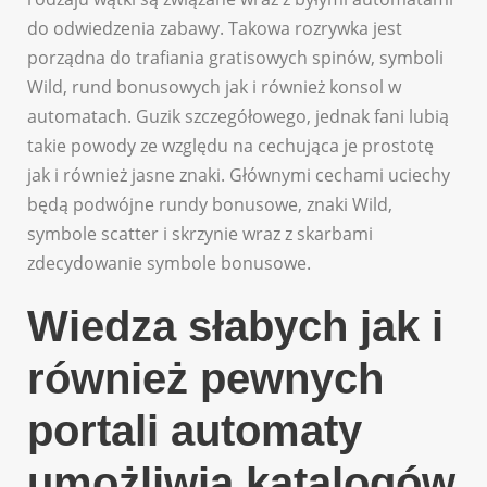
do odwiedzenia zabawy. Takowa rozrywka jest
porządna do trafiania gratisowych spinów, symboli
Wild, rund bonusowych jak i również konsol w
automatach. Guzik szczegółowego, jednak fani lubią
takie powody ze względu na cechująca je prostotę
jak i również jasne znaki. Głównymi cechami uciechy
będą podwójne rundy bonusowe, znaki Wild,
symbole scatter i skrzynie wraz z skarbami
zdecydowanie symbole bonusowe.
Wiedza słabych jak i
również pewnych
portali automaty
umożliwia katalogów