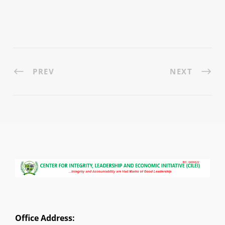
PREV
NEXT
Office Address: