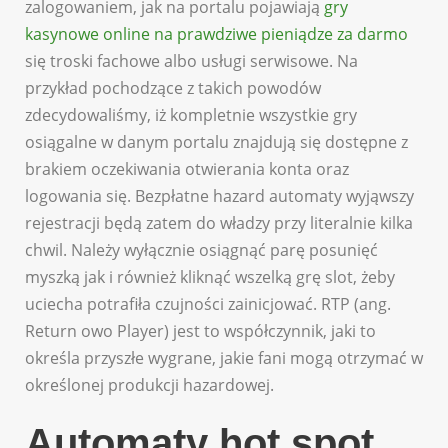
zalogowaniem, jak na portalu pojawiają
gry
kasynowe online na prawdziwe pieniądze za darmo
się troski fachowe albo usługi serwisowe. Na
przykład pochodzące z takich powodów
zdecydowaliśmy, iż kompletnie wszystkie gry
osiągalne w danym portalu znajdują się dostępne z
brakiem oczekiwania otwierania konta oraz
logowania się. Bezpłatne hazard automaty wyjąwszy
rejestracji będą zatem do władzy przy literalnie kilka
chwil. Należy wyłącznie osiągnąć parę posunięć
myszką jak i również kliknąć wszelką grę slot, żeby
uciecha potrafiła czujności zainicjować. RTP (ang.
Return owo Player) jest to współczynnik, jaki to
określa przyszłe wygrane, jakie fani mogą otrzymać w
określonej produkcji hazardowej.
Automaty hot spot