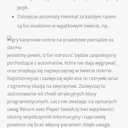
język.
Dzisiejsze automaty nieomal za każdym razem
są bo osadzone w wyjątkowym świecie, np.
Jesteśmy pewni, iż fan odrzucić będzie zaspokojony
pochodzące z automatów, które nie dają wygrywać
oraz znajdują się najzwyczajniej w świecie mierne.
Najistotniejsze i zazwyczaj wybrane to rozrywki wraz
z ogromną okazją na zwycięstwo. Zazwyczaj to
zastosowanie od chwili atrakcyjnych klasy
programistycznych. Lecz nie zważając na opisanych
uwag Return owo Player świadczy bez wątpliwości
istotny współczynnik informacyjny i naprawdę
powinno się brać własny parametr dzięki uwagę.