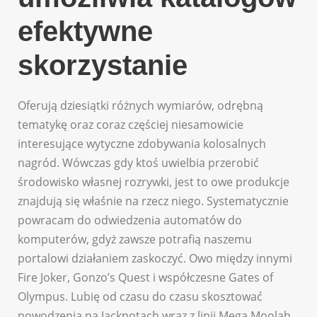
efektywne
skorzystanie
Oferują dziesiątki różnych wymiarów, odrębną
tematykę oraz coraz częściej niesamowicie
interesujące wytyczne zdobywania kolosalnych
nagród. Wówczas gdy ktoś uwielbia przerobić
środowisko własnej rozrywki, jest to owe produkcje
znajdują się właśnie na rzecz niego. Systematycznie
powracam do odwiedzenia automatów do
komputerów, gdyż zawsze potrafią naszemu
portalowi działaniem zaskoczyć. Owo między innymi
Fire Joker, Gonzo’s Quest i współczesne Gates of
Olympus. Lubię od czasu do czasu skosztować
powodzenia na Jackpotach wraz z linii Mega Moolah,