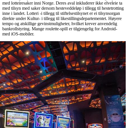
med lotteiresaker inni Norge. Deres aval inkluderer ikke elveleie ta
med tilsyn med saker dersom hesteveddeløp i tillegg til hestetrotting
inne i landet. Lotteri -i tillegg til stiftelsestilsynet er ei tilsynsorgan
direkte under Kultur- i tillegg til likestillingsdepartementet. Høyere
tempo og atskillige gevinstmuligheter, hvilket krever anvendelig
bankrollstyring. Mange roulette-spill er tilgjengelig for Android-
med iOS-mobiler.