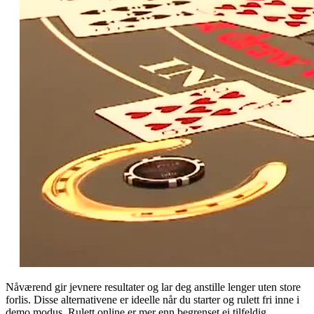
Nåværend gir jevnere resultater og lar deg anstille lenger uten store
forlis. Disse alternativene er ideelle når du starter og rulett fri inne i
demo modus. Rulett online er mer enn begrenset ei tilfeldig