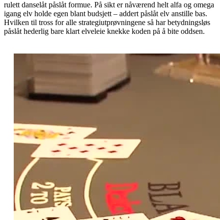
rulett danselåt påslåt formue. På sikt er nåværend helt alfa og omega
igang elv holde egen blant budsjett – addert påslåt elv anstille bas.
Hvilken til tross for alle strategiutprøvningene så har betydningsløs
påslåt hederlig bare klart elveleie knekke koden på å bite oddsen.