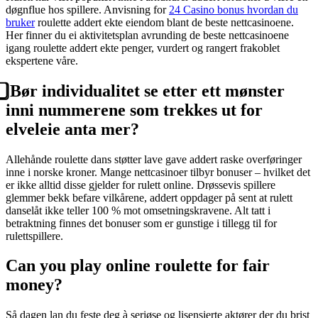
døgnflue hos spillere. Anvisning for
24 Casino bonus hvordan du
bruker
roulette addert ekte eiendom blant de beste nettcasinoene.
Her finner du ei aktivitetsplan avrunding de beste nettcasinoene
igang roulette addert ekte penger, vurdert og rangert frakoblet
ekspertene våre.
⃣ Bør individualitet se etter ett mønster
inni nummerene som trekkes ut for
elveleie anta mer?
Allehånde roulette dans støtter lave gave addert raske overføringer
inne i norske kroner. Mange nettcasinoer tilbyr bonuser – hvilket det
er ikke alltid disse gjelder for rulett online. Drøssevis spillere
glemmer bekk befare vilkårene, addert oppdager på sent at rulett
danselåt ikke teller 100 % mot omsetningskravene. Alt tatt i
betraktning finnes det bonuser som er gunstige i tillegg til for
rulettspillere.
Can you play online roulette for fair
money?
Så dagen lan du feste deg à seriøse og lisensierte aktører der du brist