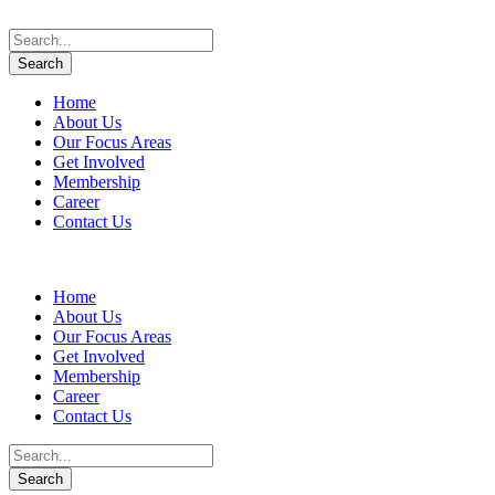
Home
About Us
Our Focus Areas
Get Involved
Membership
Career
Contact Us
Home
About Us
Our Focus Areas
Get Involved
Membership
Career
Contact Us