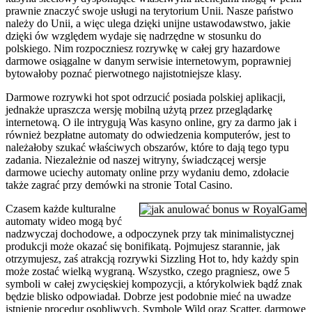
prawnie znaczyć swoje usługi na terytorium Unii. Nasze państwo
należy do Unii, a więc ulega dzięki unijne ustawodawstwo, jakie
dzięki ów względem wydaje się nadrzędne w stosunku do
polskiego. Nim rozpoczniesz rozrywkę w całej gry hazardowe
darmowe osiągalne w danym serwisie internetowym, poprawniej
bytowałoby poznać pierwotnego najistotniejsze klasy.
Darmowe rozrywki hot spot odrzucić posiada polskiej aplikacji,
jednakże upraszcza wersję mobilną użytą przez przeglądarkę
internetową. O ile intrygują Was kasyno online, gry za darmo jak i
również bezpłatne automaty do odwiedzenia komputerów, jest to
należałoby szukać właściwych obszarów, które to dają tego typu
zadania. Niezależnie od naszej witryny, świadczącej wersje
darmowe uciechy automaty online przy wydaniu demo, zdołacie
także zagrać przy demówki na stronie Total Casino.
Czasem każde kulturalne
automaty wideo mogą być
nadzwyczaj dochodowe, a odpoczynek przy tak minimalistycznej
produkcji może okazać się bonifikatą. Pojmujesz starannie, jak
otrzymujesz, zaś atrakcją rozrywki Sizzling Hot to, hdy każdy spin
może zostać wielką wygraną. Wszystko, czego pragniesz, owe 5
symboli w całej zwycięskiej kompozycji, a którykolwiek bądź znak
będzie blisko odpowiadał. Dobrze jest podobnie mieć na uwadze
istnienie procedur osobliwych. Symbole Wild oraz Scatter, darmowe