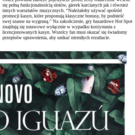
się pełną funkcjonalnością slotów, gierek karcianych jak i również
innych warsztatów muzycznych. “Należałoby używać spośród
promocji kasyn, które proponują klasyczne bonusy, by podnieść
swej szanse na wygraną.” Na zakończenie, gry hazardowe Hot Spot
znajdują się ustawowe wyłącznie w wypadku korzystania z
licencjonowanych kasyn. Wszelcy fan musi okazać się świadomy
przepisów uprawnienia, aby unikać niemiłych rezultacie.