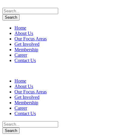
Home
About Us
Our Focus Areas
Get Involved
Membership
Career
Contact Us
Home
About Us
Our Focus Areas
Get Involved
Membership
Career
Contact Us