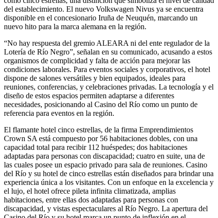
como cinco estrellas, una distinción que simboliza el nivel de calidad
del establecimiento. El nuevo Volkswagen Nivus ya se encuentra
disponible en el concesionario Iruña de Neuquén, marcando un
nuevo hito para la marca alemana en la región.
“No hay respuesta del gremio ALEARA ni del ente regulador de la
Lotería de Río Negro”, señalan en su comunicado, acusando a estos
organismos de complicidad y falta de acción para mejorar las
condiciones laborales. Para eventos sociales y corporativos, el hotel
dispone de salones versátiles y bien equipados, ideales para
reuniones, conferencias, y celebraciones privadas. La tecnología y el
diseño de estos espacios permiten adaptarse a diferentes
necesidades, posicionando al Casino del Río como un punto de
referencia para eventos en la región.
El flamante hotel cinco estrellas, de la firma Emprendimientos
Crown SA está compuesto por 56 habitaciones dobles, con una
capacidad total para recibir 112 huéspedes; dos habitaciones
adaptadas para personas con discapacidad; cuatro en suite, una de
las cuales posee un espacio privado para sala de reuniones. Casino
del Río y su hotel de cinco estrellas están diseñados para brindar una
experiencia única a los visitantes. Con un enfoque en la excelencia y
el lujo, el hotel ofrece pileta infinita climatizada, amplias
habitaciones, entre ellas dos adaptadas para personas con
discapacidad, y vistas espectaculares al Río Negro. La apertura del
Casino del Río y su hotel marca un punto de inflexión en el