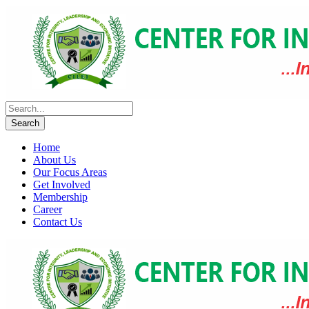
Home
About Us
Our Focus Areas
Get Involved
Membership
Career
Contact Us