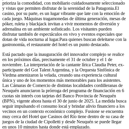
prioriza la comodidad, con mobiliario cuidadosamente seleccionado
y vistas que permiten disfrutar de la serenidad de la Patagonia.El
casino, por su parte, es un lugar vibrante que late con la emoción de
cada juego. Máquinas tragamonedas de última generación, mesas de
póker, ruleta y blackjack invitan a vivir momentos de diversión y
adrenalina en un ambiente sofisticado. Los visitantes pueden
disfrutar también de espectáculos en vivo y eventos especiales que
dotan de vida nocturna al lugar.Para quienes buscan deleitarse con la
gastronomía, el restaurante del hotel es un punto destacado.
Está pactado que la inauguración del innovador complejo se realice
en los próximos días, precisamente el 31 de octubre y el 1 de
noviembre. La interpretación de la cantante lírica Claudia Peter, ex-
participante del Got Talent Argentina, y la Orquesta Sinfónica de
Viedma amenizaron la velada, creando una experiencia cultural
única y uno de los momentos más memorables para los asistentes.
Las Cámaras de Comercio de distintas localidades cordilleranas de
Neuquén anunciaron la prórroga del programa de financiación en 6
cuotas sin interés con tarjetas del Banco Provincia de Neuquén
(BPN), vigente ahora hasta el 30 de junio de 2025. La medida busca
seguir impulsando el consumo local y brindar alivio financiero a los
vecinos en un contexto económico complejo. Fusione se encuentra
muy cerca del Hotel que Casinos del Río tiene dentro de su casa de
juegos de la ciudad de Cipolletti y desde Neuquén se puede llegar
en unos 10 minutos hasta donde está emplazado.