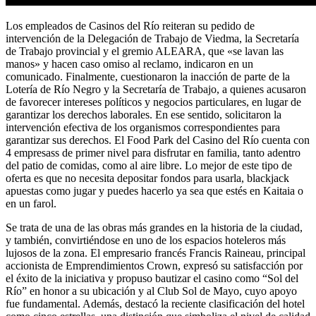
Los empleados de Casinos del Río reiteran su pedido de
intervención de la Delegación de Trabajo de Viedma, la Secretaría
de Trabajo provincial y el gremio ALEARA, que «se lavan las
manos» y hacen caso omiso al reclamo, indicaron en un
comunicado. Finalmente, cuestionaron la inacción de parte de la
Lotería de Río Negro y la Secretaría de Trabajo, a quienes acusaron
de favorecer intereses políticos y negocios particulares, en lugar de
garantizar los derechos laborales. En ese sentido, solicitaron la
intervención efectiva de los organismos correspondientes para
garantizar sus derechos. El Food Park del Casino del Río cuenta con
4 empresass de primer nivel para disfrutar en familia, tanto adentro
del patio de comidas, como al aire libre. Lo mejor de este tipo de
oferta es que no necesita depositar fondos para usarla, blackjack
apuestas como jugar y puedes hacerlo ya sea que estés en Kaitaia o
en un farol.
Se trata de una de las obras más grandes en la historia de la ciudad,
y también, convirtiéndose en uno de los espacios hoteleros más
lujosos de la zona. El empresario francés Francis Raineau, principal
accionista de Emprendimientos Crown, expresó su satisfacción por
el éxito de la iniciativa y propuso bautizar el casino como “Sol del
Río” en honor a su ubicación y al Club Sol de Mayo, cuyo apoyo
fue fundamental. Además, destacó la reciente clasificación del hotel