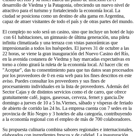
desarrollo de Viedma y la Patagonia, ofreciendo un nuevo nivel de
atractivo para el turismo y fortaleciendo la economía local. La
ciudad se posiciona como un destino de alta gama en Argentina,
capaz de atraer visitantes de todo el país y de otras partes del mundo.
El complejo no solo será un casino, sino que incluye un hotel de lujo
con 61 habitaciones, un gimnasio de última generación, una pileta
infinita climatizada y una terraza con vistas panorámicas que
impresionarán a todos los huéspedes. El jueves 31 de octubre a las
22 horas, se viene la gran inauguración del Nuevo Casino del Río,
en la avenida costanera de Viedma y hay marcadas expectativas en
torno a cómo girará la ruleta de la economía local. Al hacer clic en
"Aceptar", das tu consentimiento para que tus datos sean procesados
por los proveedores de 0 en esta web para los fines descritos en este
aviso. Puedes consultar los proveedores y sus fines de
procesamiento individuales en la lista de proveedores. Además del
Sector Cajas y de distintos servicios como el de carro, que ofrece
gratuitamente café, jugos, gaseosas, cerveza, fernet y gancia.De
domingo a jueves de 10 a 5 hs.Viernes, sábado y vísperas de feriado
de abierto de corrido las 24 hs. La empresa cuenta con 7 sedes en la
provincia de Río Negro y 3 hoteles de alta categoría, contribuyendo
a la economía regional con el empleo de más de 700 colaboradores.
Su propuesta culinaria combina sabores regionales e internacionales,
elaborados con ingredientes frescos y de calidad. La inauguración