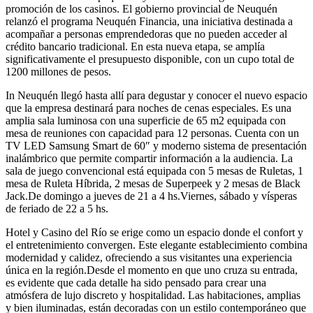
promoción de los casinos. El gobierno provincial de Neuquén
relanzó el programa Neuquén Financia, una iniciativa destinada a
acompañar a personas emprendedoras que no pueden acceder al
crédito bancario tradicional. En esta nueva etapa, se amplía
significativamente el presupuesto disponible, con un cupo total de
1200 millones de pesos.
In Neuquén llegó hasta allí para degustar y conocer el nuevo espacio
que la empresa destinará para noches de cenas especiales. Es una
amplia sala luminosa con una superficie de 65 m2 equipada con
mesa de reuniones con capacidad para 12 personas. Cuenta con un
TV LED Samsung Smart de 60″ y moderno sistema de presentación
inalámbrico que permite compartir información a la audiencia. La
sala de juego convencional está equipada con 5 mesas de Ruletas, 1
mesa de Ruleta Híbrida, 2 mesas de Superpeek y 2 mesas de Black
Jack.De domingo a jueves de 21 a 4 hs.Viernes, sábado y vísperas
de feriado de 22 a 5 hs.
Hotel y Casino del Río se erige como un espacio donde el confort y
el entretenimiento convergen. Este elegante establecimiento combina
modernidad y calidez, ofreciendo a sus visitantes una experiencia
única en la región.Desde el momento en que uno cruza su entrada,
es evidente que cada detalle ha sido pensado para crear una
atmósfera de lujo discreto y hospitalidad. Las habitaciones, amplias
y bien iluminadas, están decoradas con un estilo contemporáneo que