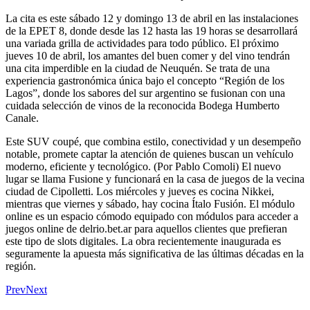
La cita es este sábado 12 y domingo 13 de abril en las instalaciones
de la EPET 8, donde desde las 12 hasta las 19 horas se desarrollará
una variada grilla de actividades para todo público. El próximo
jueves 10 de abril, los amantes del buen comer y del vino tendrán
una cita imperdible en la ciudad de Neuquén. Se trata de una
experiencia gastronómica única bajo el concepto “Región de los
Lagos”, donde los sabores del sur argentino se fusionan con una
cuidada selección de vinos de la reconocida Bodega Humberto
Canale.
Este SUV coupé, que combina estilo, conectividad y un desempeño
notable, promete captar la atención de quienes buscan un vehículo
moderno, eficiente y tecnológico. (Por Pablo Comoli) El nuevo
lugar se llama Fusione y funcionará en la casa de juegos de la vecina
ciudad de Cipolletti. Los miércoles y jueves es cocina Nikkei,
mientras que viernes y sábado, hay cocina Ítalo Fusión. El módulo
online es un espacio cómodo equipado con módulos para acceder a
juegos online de delrio.bet.ar para aquellos clientes que prefieran
este tipo de slots digitales. La obra recientemente inaugurada es
seguramente la apuesta más significativa de las últimas décadas en la
región.
Prev
Next