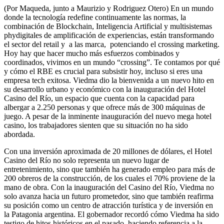
(Por Maqueda, junto a Maurizio y Rodriguez Otero) En un mundo
donde la tecnología redefine continuamente las normas, la
combinación de Blockchain, Inteligencia Artificial y multisistemas
phydigitales de amplificación de experiencias, están transformando
el sector del retail y a las marca, potenciando el crossing marketing.
Hoy hay que hacer mucho más esfuerzos combinados y
coordinados, vivimos en un mundo “crossing”. Te contamos por qué
y cómo el RBE es crucial para subsistir hoy, incluso si eres una
empresa tech exitosa. Viedma dio la bienvenida a un nuevo hito en
su desarrollo urbano y económico con la inauguración del Hotel
Casino del Río, un espacio que cuenta con la capacidad para
albergar a 2.250 personas y que ofrece más de 300 máquinas de
juego. A pesar de la inminente inauguración del nuevo mega hotel
casino, los trabajadores sienten que su situación no ha sido
abordada.
Con una inversión aproximada de 20 millones de dólares, el Hotel
Casino del Río no solo representa un nuevo lugar de
entretenimiento, sino que también ha generado empleo para más de
200 obreros de la construcción, de los cuales el 70% proviene de la
mano de obra. Con la inauguración del Casino del Río, Viedma no
solo avanza hacia un futuro prometedor, sino que también reafirma
su posición como un centro de atracción turística y de inversión en
la Patagonia argentina. El gobernador recordó cómo Viedma ha sido
testigo de hitos históricos en el pasado, haciendo referencia a la