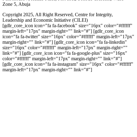
Zone 5, Abuja
Copyright 2025, All Right Reserved, Centre for Integrity,
Leadership and Economic Initiative (CILEI)
[gdlr_core_icon icon="fa fa-facebook" size="16px" color="#ffffff"
margin-left="17px" margin-right="" link="#"] [gdlr_core_icon
icon="fa fa-twitter" size="16px" color="#ffffff" margin-left="17px"
margin-right="" link="#"] [gdlr_core_icon icon="fa fa-linkedin"
size="16px" color="#ffffff" margin-left="17px" margin-right=""
link="#"] [gdlr_core_icon icon="fa fa-google-plus" size="16px"
color="#ffffff" margin-left="17px" margin-right="" link="#"]
[gdlr_core_icon icon="fa fa-instagram" size="16px" color="#ffffff"
margin-left="17px" margin-right="" link="#"]