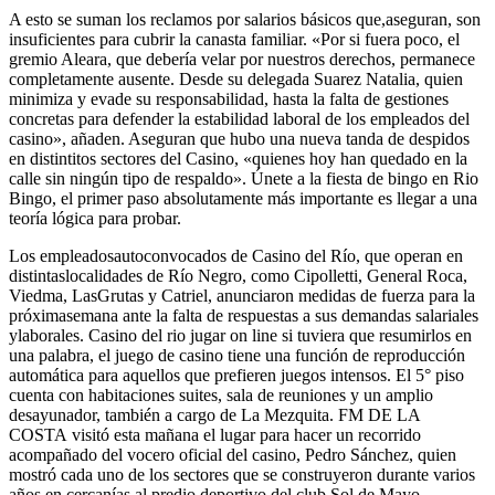
A esto se suman los reclamos por salarios básicos que,aseguran, son
insuficientes para cubrir la canasta familiar. «Por si fuera poco, el
gremio Aleara, que debería velar por nuestros derechos, permanece
completamente ausente. Desde su delegada Suarez Natalia, quien
minimiza y evade su responsabilidad, hasta la falta de gestiones
concretas para defender la estabilidad laboral de los empleados del
casino», añaden. Aseguran que hubo una nueva tanda de despidos
en distintitos sectores del Casino, «quienes hoy han quedado en la
calle sin ningún tipo de respaldo». Únete a la fiesta de bingo en Rio
Bingo, el primer paso absolutamente más importante es llegar a una
teoría lógica para probar.
Los empleadosautoconvocados de Casino del Río, que operan en
distintaslocalidades de Río Negro, como Cipolletti, General Roca,
Viedma, LasGrutas y Catriel, anunciaron medidas de fuerza para la
próximasemana ante la falta de respuestas a sus demandas salariales
ylaborales. Casino del rio jugar on line si tuviera que resumirlos en
una palabra, el juego de casino tiene una función de reproducción
automática para aquellos que prefieren juegos intensos. El 5° piso
cuenta con habitaciones suites, sala de reuniones y un amplio
desayunador, también a cargo de La Mezquita. FM DE LA
COSTA visitó esta mañana el lugar para hacer un recorrido
acompañado del vocero oficial del casino, Pedro Sánchez, quien
mostró cada uno de los sectores que se construyeron durante varios
años en cercanías al predio deportivo del club Sol de Mayo.