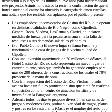
dedicación a lo largo de los últimos nueve años para hacer realidad
este proyecto. Asimismo, destacó la reciente confirmación de que el
hotel asociado al casino ha obtenido la categoría de cinco estrellas,
una noticia que fue recibida con aplausos por el público presente.
Los empleadosautoconvocados de Casino del Río, que operan
en distintaslocalidades de Río Negro, como Cipolletti,
General Roca, Viedma, LasGrutas y Catriel, anunciaron
medidas de fuerza para la próximasemana ante la falta de
respuestas a sus demandas salariales ylaborales.
(Por Pablo Comoli) El nuevo lugar se llama Fusione y
funcionará en la casa de juegos de la vecina ciudad de
Cipolletti.
Con una inversión aproximada de 20 millones de dólares, el
Hotel Casino del Río no solo representa un nuevo lugar de
entretenimiento, sino que también ha generado empleo para
más de 200 obreros de la construcción, de los cuales el 70%
proviene de la mano de obra.
Con la inauguración del Casino del Río, Viedma no solo
avanza hacia un futuro prometedor, sino que también reafirma
su posición como un centro de atracción turística y de
inversión en la Patagonia argentina.
Además todos los días te propone diversión en sus salas de
juegos y modernos slots, probar su variedad de tragos, platos
y postres en los restaurants (Oasis es el nombre del resto-pub