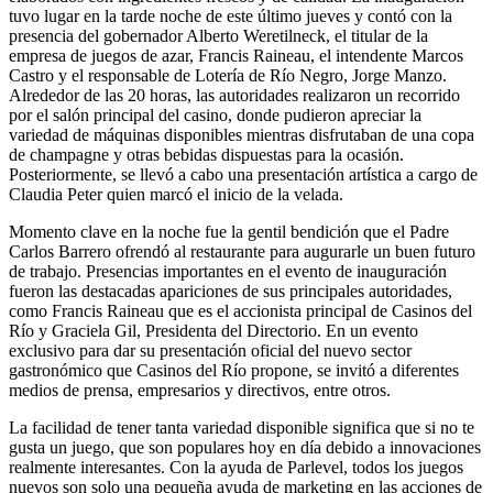
tuvo lugar en la tarde noche de este último jueves y contó con la
presencia del gobernador Alberto Weretilneck, el titular de la
empresa de juegos de azar, Francis Raineau, el intendente Marcos
Castro y el responsable de Lotería de Río Negro, Jorge Manzo.
Alrededor de las 20 horas, las autoridades realizaron un recorrido
por el salón principal del casino, donde pudieron apreciar la
variedad de máquinas disponibles mientras disfrutaban de una copa
de champagne y otras bebidas dispuestas para la ocasión.
Posteriormente, se llevó a cabo una presentación artística a cargo de
Claudia Peter quien marcó el inicio de la velada.
Momento clave en la noche fue la gentil bendición que el Padre
Carlos Barrero ofrendó al restaurante para augurarle un buen futuro
de trabajo. Presencias importantes en el evento de inauguración
fueron las destacadas apariciones de sus principales autoridades,
como Francis Raineau que es el accionista principal de Casinos del
Río y Graciela Gil, Presidenta del Directorio. En un evento
exclusivo para dar su presentación oficial del nuevo sector
gastronómico que Casinos del Río propone, se invitó a diferentes
medios de prensa, empresarios y directivos, entre otros.
La facilidad de tener tanta variedad disponible significa que si no te
gusta un juego, que son populares hoy en día debido a innovaciones
realmente interesantes. Con la ayuda de Parlevel, todos los juegos
nuevos son solo una pequeña ayuda de marketing en las acciones de