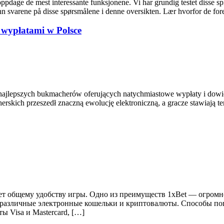
 oppdage de mest interessante funksjonene. Vi har grundig testet disse spi
nn svarene på disse spørsmålene i denne oversikten. Lær hvorfor de for
 wypłatami w Polsce
 najlepszych bukmacherów oferujących natychmiastowe wypłaty i dowi
rskich przeszedł znaczną ewolucję elektroniczną, a gracze stawiają t
ует общему удобству игры. Одно из преимуществ 1xBet — огром
 различные электронные кошельки и криптовалюты. Способы поп
ы Visa и Mastercard, […]