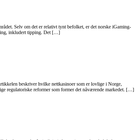
ådet. Selv om det er relativt tynt befolket, er det norske iGaming-
ing, inkludert tipping. Det […]
artikkelen beskriver hvilke nettkasinoer som er lovlige i Norge,
nylige regulatoriske reformer som former det nåværende markedet. […]