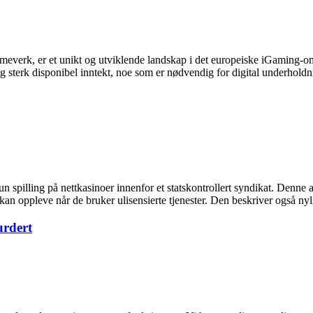
meverk, er et unikt og utviklende landskap i det europeiske iGaming-omr
g sterk disponibel inntekt, noe som er nødvendig for digital underholdn
un spilling på nettkasinoer innenfor et statskontrollert syndikat. Denne 
 kan oppleve når de bruker ulisensierte tjenester. Den beskriver også 
urdert