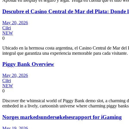
Apostar en Betplay es seguro y legal. Tenga en cuenta que el sitio we
Descubre el Casino Central de Mar del Plata: Donde la
May 20, 2026
Cilei
NEW
0
Ubicado en la hermosa costa argentina, el Casino Central de Mar del 
integral que garantiza una experiencia memorable para cada visitante
Piggy Bank Overview
May 20, 2026
Cilei
NEW
0
Discover the whimsical world of Piggy Bank demo slot, a charming d
embeded in a lively, cartoonish universe where charming piggy banks a
Norges markedsundersøkelsesrapport for iGaming
May 19, 2026