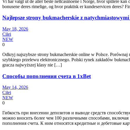
Vi har valgt ut de aller beste nettcasinoene i Norge, hvor spillere kan
bonusene deres rimelige, og hvor praktisk er kundeservicen deres? Fi
Najlepsze strony bukmacherskie z natychmiastowymi
May 18, 2026
Cilei
NEW
0
Odkryj najszybsze strony bukmacherskie online w Polsce. Porównaj
szybkiego przelewu elektronicznego. Polski rynek zakładów bukmache
gracza najwyższej klasy nie […]
Способы пополнения счета в 1xBet
May 14, 2026
Cilei
NEW
0
Гибкость при внесении депозитов и выводе средств способств
можно вносить более чем 100 различными способами, включая
пополнения счета. К ним относятся кредитные и дебетовые карт