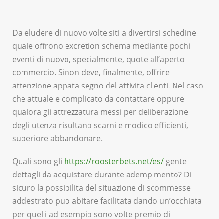
Da eludere di nuovo volte siti a divertirsi schedine
quale offrono excretion schema mediante pochi
eventi di nuovo, specialmente, quote all’aperto
commercio. Sinon deve, finalmente, offrire
attenzione appata segno del attivita clienti. Nel caso
che attuale e complicato da contattare oppure
qualora gli attrezzatura messi per deliberazione
degli utenza risultano scarni e modico efficienti,
superiore abbandonare.
Quali sono gli
https://roosterbets.net/es/
gente
dettagli da acquistare durante adempimento? Di
sicuro la possibilita del situazione di scommesse
addestrato puo abitare facilitata dando un’occhiata
per quelli ad esempio sono volte premio di