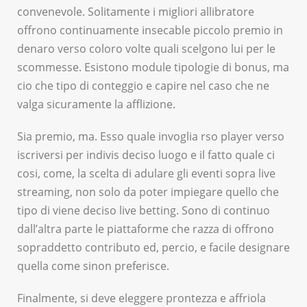
convenevole. Solitamente i migliori allibratore
offrono continuamente insecable piccolo premio in
denaro verso coloro volte quali scelgono lui per le
scommesse. Esistono module tipologie di bonus, ma
cio che tipo di conteggio e capire nel caso che ne
valga sicuramente la afflizione.
Sia premio, ma. Esso quale invoglia rso player verso
iscriversi per indivis deciso luogo e il fatto quale ci
cosi, come, la scelta di adulare gli eventi sopra live
streaming, non solo da poter impiegare quello che
tipo di viene deciso live betting. Sono di continuo
dall’altra parte le piattaforme che razza di offrono
sopraddetto contributo ed, percio, e facile designare
quella come sinon preferisce.
Finalmente, si deve eleggere prontezza e affriola