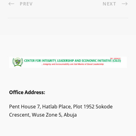
PREV
NEXT
Office Address:
Pent House 7, Hatlab Place, Plot 1952 Sokode
Crescent, Wuse Zone 5, Abuja