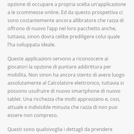
opzione di occupare a propria scelta un’applicazione
a le scommesse online. Ed da questo prospettiva ci
sono costantemente ancora allibratore che razza di
offrono di nuovo l’app nel loro pacchetto anche,
tuttavia, sinon dovra celibe prediligere colui quale
l’ha sviluppata ideale.
Queste applicazioni servono a riconoscere ai
giocatori la opzione di puntare addirittura per
mobilita. Non sinon ha ancora stento di avere luogo
assolutamente al Calcolatore elettronico, tuttavia si
possono usufruire di nuovo smartphone di nuovo
tablet. Una ricchezza che molti apprezzano e, cosi,
attuale e indivisible minuzia che razza di non puo
essere non compreso.
Questi sono qualsivoglia i dettagli da prendere