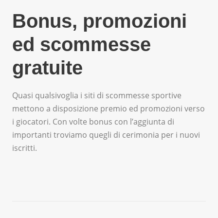
Bonus, promozioni
ed scommesse
gratuite
Quasi qualsivoglia i siti di scommesse sportive
mettono a disposizione premio ed promozioni verso
i giocatori. Con volte bonus con l’aggiunta di
importanti troviamo quegli di cerimonia per i nuovi
iscritti.