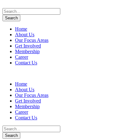
Home
About Us
Our Focus Areas
Get Involved
Membership
Career
Contact Us
Home
About Us
Our Focus Areas
Get Involved
Membership
Career
Contact Us