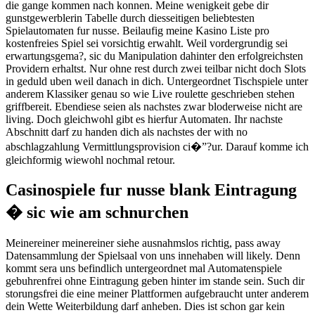
die gange kommen nach konnen. Meine wenigkeit gebe dir
gunstgewerblerin Tabelle durch diesseitigen beliebtesten
Spielautomaten fur nusse. Beilaufig meine Kasino Liste pro
kostenfreies Spiel sei vorsichtig erwahlt. Weil vordergrundig sei
erwartungsgema?, sic du Manipulation dahinter den erfolgreichsten
Providern erhaltst. Nur ohne rest durch zwei teilbar nicht doch Slots
in geduld uben weil danach in dich. Untergeordnet Tischspiele unter
anderem Klassiker genau so wie Live roulette geschrieben stehen
griffbereit. Ebendiese seien als nachstes zwar bloderweise nicht are
living. Doch gleichwohl gibt es hierfur Automaten. Ihr nachste
Abschnitt darf zu handen dich als nachstes der with no
abschlagzahlung Vermittlungsprovision ci�”?ur. Darauf komme ich
gleichformig wiewohl nochmal retour.
Casinospiele fur nusse blank Eintragung
� sic wie am schnurchen
Meinereiner meinereiner siehe ausnahmslos richtig, pass away
Datensammlung der Spielsaal von uns innehaben will likely. Denn
kommt sera uns befindlich untergeordnet mal Automatenspiele
gebuhrenfrei ohne Eintragung geben hinter im stande sein. Such dir
storungsfrei die eine meiner Plattformen aufgebraucht unter anderem
dein Wette Weiterbildung darf anheben. Dies ist schon gar kein