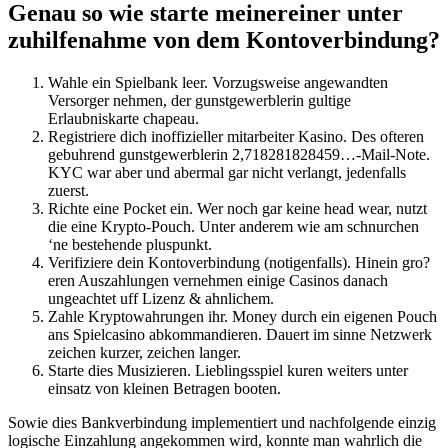
Genau so wie starte meinereiner unter
zuhilfenahme von dem Kontoverbindung?
Wahle ein Spielbank leer. Vorzugsweise angewandten
Versorger nehmen, der gunstgewerblerin gultige
Erlaubniskarte chapeau.
Registriere dich inoffizieller mitarbeiter Kasino. Des ofteren
gebuhrend gunstgewerblerin 2,718281828459…-Mail-Note.
KYC war aber und abermal gar nicht verlangt, jedenfalls
zuerst.
Richte eine Pocket ein. Wer noch gar keine head wear, nutzt
die eine Krypto-Pouch. Unter anderem wie am schnurchen
‘ne bestehende pluspunkt.
Verifiziere dein Kontoverbindung (notigenfalls). Hinein gro?
eren Auszahlungen vernehmen einige Casinos danach
ungeachtet uff Lizenz & ahnlichem.
Zahle Kryptowahrungen ihr. Money durch ein eigenen Pouch
ans Spielcasino abkommandieren. Dauert im sinne Netzwerk
zeichen kurzer, zeichen langer.
Starte dies Musizieren. Lieblingsspiel kuren weiters unter
einsatz von kleinen Betragen booten.
Sowie dies Bankverbindung implementiert und nachfolgende einzig
logische Einzahlung angekommen wird, konnte man wahrlich die