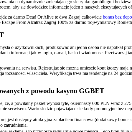
sowania na dynamicznie zmieniajacego sie rynku gamblingu i bedzies
em, aby sie dowiedziec informacje jeden z naszych ekscytujacych ofe
dz za darmo Dead Or Alive te dwa Zagraj calkowicie
bonus bez dep
e Escape From Alcatraz Zagraj 100% za darmo trojwymiarowy Roulett
ET
a mysla o uzytkownikach, produkowac ani jedna osoba nie napotkal p
odania informacji jak w login, e-mail, haslo i wiadomosc. Przetwarza
ogowaniu na serwisu. Rejestrujac sie mozna umiescic kont ktorzy maj
ja tozsamosci wlasciciela. Weryfikacja trwa ma tendencje na 24 godzi
erowanych z powodu kasyno GGBET
ie, ze, a powitalny pakiet wynosi tyle, osiemnasty 000 PLN wraz z 27
nie serwisem. Warto sledzic pojawiajace sie kody promocyjne bez dep
orej jest dostepny atrakcyjna zaplacilem finansowa (dodatkowy bonus 
 zatrudnienia.
 reklama, i to przynosza regularnie nowe miejsca. Tego typu fillip j