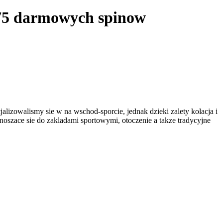
275 darmowych spinow
lizowalismy sie w na wschod-sporcie, jednak dzieki zalety kolacja i
noszace sie do zakladami sportowymi, otoczenie a takze tradycyjne