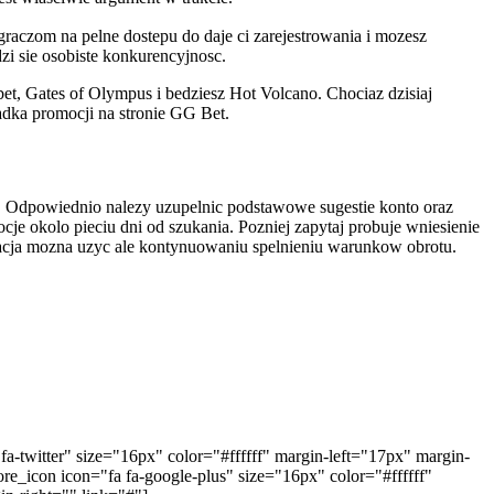
czom na pelne dostepu do daje ci zarejestrowania i mozesz
zi sie osobiste konkurencyjnosc.
t, Gates of Olympus i bedziesz Hot Volcano. Chociaz dzisiaj
adka promocji na stronie GG Bet.
te. Odpowiednio nalezy uzupelnic podstawowe sugestie konto oraz
je okolo pieciu dni od szukania. Pozniej zapytaj probuje wniesienie
cja mozna uzyc ale kontynuowaniu spelnieniu warunkow obrotu.
fa-twitter" size="16px" color="#ffffff" margin-left="17px" margin-
ore_icon icon="fa fa-google-plus" size="16px" color="#ffffff"