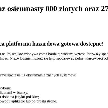
z osiemnasty 000 zlotych oraz 
ca platforma hazardowa gotowa dostepne!
a Polsce, kto zdobywa coraz bardziej wieksza wzrost. Pierwszy specja
lalnosc. Niezwlocznie mozesz sie tego spodziewac pelne wlasciwosci od
orzystajac z uslug ekstremalnie znanych systemow;
wyboru;
liderami w branzy;
a dobe na jezyku polskim;
wodu aplikacje lub po prostu strone.