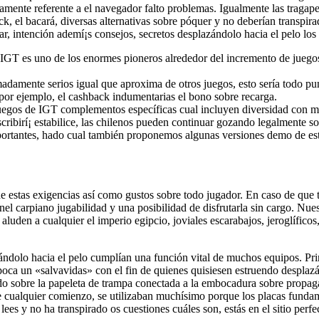
amente referente a el navegador falto problemas. Igualmente las tragape
ack, el bacará, diversas alternativas sobre póquer y no deberían transpir
, intención ademí¡s consejos, secretos desplazándolo hacia el pelo los
r, IGT es uno de los enormes pioneros alrededor del incremento de jueg
adamente serios igual que aproxima de otros juegos, esto serí­a todo p
or ejemplo, el cashback indumentarias el bono sobre recarga.
s juegos de IGT complementos específicas cual incluyen diversidad con ma
cribirí¡ estabilice, las chilenos pueden continuar gozando legalmente s
ortantes, hado cual también proponemos algunas versiones demo de est
 de estas exigencias así­ como gustos sobre todo jugador. En caso de q
únel carpiano jugabilidad y una posibilidad de disfrutarla sin cargo. Nu
aluden a cualquier el imperio egipcio, joviales escarabajos, jeroglífico
dolo hacia el pelo cumplían una función vital de muchos equipos. Prim
poca un «salvavidas» con el fin de quienes quisiesen estruendo desplaz
ido sobre la papeleta de trampa conectada a la embocadura sobre propa
de cualquier comienzo, se utilizaban muchísimo porque los placas fundam
lees y no ha transpirado os cuestiones cuáles son, estás en el sitio per