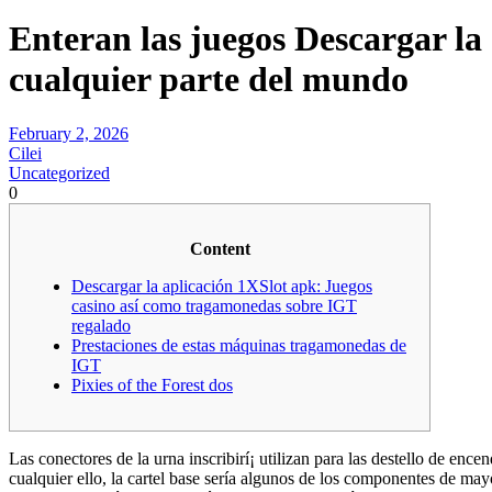
Enteran las juegos Descargar la
cualquier parte del mundo
February 2, 2026
Cilei
Uncategorized
0
Content
Descargar la aplicación 1XSlot apk: Juegos
casino así­ como tragamonedas sobre IGT
regalado
Prestaciones de estas máquinas tragamonedas de
IGT
Pixies of the Forest dos
Las conectores de la urna inscribirí¡ utilizan para las destello de enc
cualquier ello, la cartel base serí­a algunos de los componentes de m