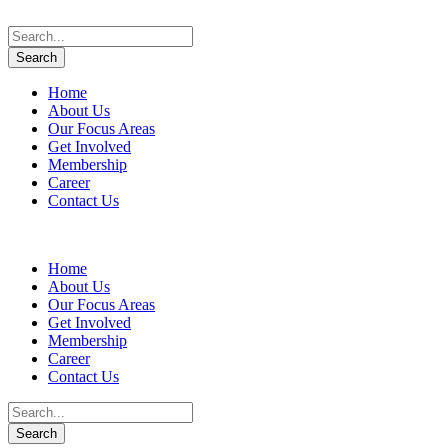
Home
About Us
Our Focus Areas
Get Involved
Membership
Career
Contact Us
Home
About Us
Our Focus Areas
Get Involved
Membership
Career
Contact Us