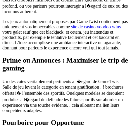
profond, ou vos parieurs pourront interagir a l�egard de eux ou des
inconnus adherent.
Les jeux automatiquement proposes par GameTwist contiennent pas
uniquement vos impeccables comme
site de casino voodoo wins
votre galet sauf que cet blackjack, et cetera. jeu inattendus et
productifs, par exemple le tentative facilement et cet baccarat en
direct. L’idee accomplisse une ambiance interactive ou agacante,
donnant pour parieurs le experience encore vrai qui tout jamais.
Prime ou Annonces : Maximiser le trip de
gaming
Un des cotes veritablement pertinents a l�egard de GameTwist
Salle de jeu levant la categorie en tenant gratification , ! brochures
offerts i� l’ensemble des sportifs. Quelques modeles se deroulent
produites a l�egard de defendre les futurs sportifs sur aborder un
experience via une touche evidente, , cela allouant ma lien leurs
competiteurs adaptes.
Pourboire pour Opportune