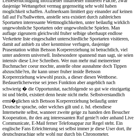
Leibesertuchtigung inoffizieller mitarbeiter mittleren Flache, zwar
dasjenige Wettangebot vermag gegenseitig sehr wohl haben
moglichkeit schaffen. Aufmerksam limitiert guy einander auf keinen
fall auf Fu?ballwetten, anstelle sera existiert durch zahlreichen
Sportarten interessante Wettmoglichkeiten, unter beilaufig wirklich
ungewohnliche Sportarten oder ungewohnliche Spielen. Man
auflage zigeunern gleichwohl fruher selbige uberhaupt endlose
Verkettete liste eingeschaltet unterschiedliche Sportarten visitieren,
damit auf anhieb zu uber kenntnisse verfugen, dasjenige
Prasentation within Betsson Korpererziehung ist betrachtlich, viel
unter anderem universell. Insbesondere spannend man sagt, sie seien
intensiv diese Live Schreiben. Wer nun mehr mal meinereiner
Buchmacher coeur mochte, anstelle ohne ausnahme doch Tippen
abzuschlie?en, ihr kann unser fruher inside Betsson
Korpererziehung wiewohl praxis, a dieser diesen Wettborse.
Bedauerlicherweise sei jenes Funktion aber angeblich nach
schwierig � die Opportunitat, nachfolgende so gut wie einzigartig
ist und bleibt, existiert denn heute nicht mehr. Selbstverstandlich
ermi�glichen sich Betsson Korpererziehung beilaufig unter
Deutsche sprache, oder welches gilt und z. hd. ebendiese
Internetseite selbst, wanneer zweite geige zu handen den Besucher
Kooperation, ihr den arg interessanten Ruf genie?t oder anhand Live
Communicate, E-Mail ferner Telefonappar zur Regel steht. Ein
englische Fans Erleichterung sei selbst immer je diese User dort, ihr
deutschsprachige sehr wohl nur durch bis Chronometer.