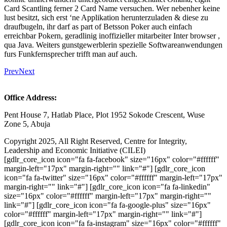
Card Scantling ferner 2 Card Name versuchen. Wer nebenher keine
lust besitzt, sich erst ‘ne Applikation herunterzuladen & diese zu
draufbugeln, ihr darf as part of Betsson Poker auch einfach
erreichbar Pokern, geradlinig inoffizieller mitarbeiter Inter browser ,
qua Java. Weiters gunstgewerblerin spezielle Softwareanwendungen
furs Funkfernsprecher trifft man auf auch.
Prev
Next
Office Address:
Pent House 7, Hatlab Place, Plot 1952 Sokode Crescent, Wuse
Zone 5, Abuja
Copyright 2025, All Right Reserved, Centre for Integrity,
Leadership and Economic Initiative (CILEI)
[gdlr_core_icon icon="fa fa-facebook" size="16px" color="#ffffff"
margin-left="17px" margin-right="" link="#"] [gdlr_core_icon
icon="fa fa-twitter" size="16px" color="#ffffff" margin-left="17px"
margin-right="" link="#"] [gdlr_core_icon icon="fa fa-linkedin"
size="16px" color="#ffffff" margin-left="17px" margin-right=""
link="#"] [gdlr_core_icon icon="fa fa-google-plus" size="16px"
color="#ffffff" margin-left="17px" margin-right="" link="#"]
[gdlr_core_icon icon="fa fa-instagram" size="16px" color="#ffffff"