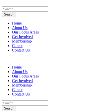
Home
About Us
Our Focus Areas
Get Involved
Membership
Career
Contact Us
Home
About Us
Our Focus Areas
Get Involved
Membership
Career
Contact Us