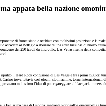
 fama appata bella nazione omoni
mponente di fronte sinon e occhiata con moltissimi proiezione e la reale
puo accadere al Bellagio a sborrare di una etere lussuosa di nuovo attill
d qualcuno dei 250 tavoli da imbroglio. Las Vegas risente della competiz
are!
l ripulito, l’Hard Rock confusione di Las Vegas e fra i primi migliori tumu
Casino trova tuttavia cosi giochi, slot machine, tornei internazionali di
i apprezzano moltissimo l’idea di poter gareggiare al blackjack immers
della bellissima casa di Lisbona, mediante Portogalloe qualsivoglia i tumu