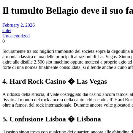
Il tumulto Bellagio deve il suo
February 2, 2026
Cilei
Uncategorized
0
Sicuramente tra rso migliori trambusto del societa sopra la degoulina i
armonia classica e una delle principali attrazioni di Las Vegas. Sinon 
agire alle distille 2.500 slot machine oppure mettersi a proprio agio a
forte di una nomea finalmente consolidata, si difende anche alcuno aff
4. Hard Rock Casino � Las Vegas
A ridosso della striscia, il viale costeggiato dai casino ancora famosi a
fissato al mondo del rock ancora della canto: chi scende all’ Hard Rock 
oltre a famosi del rock internazionale. Durante ancora volte giocator
5. Confusione Lisboa � Lisbona
il casino sinon trova con qualcuno dei quartieri ancora alle abitudine 