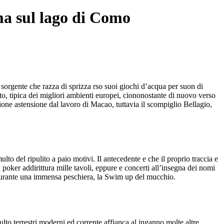
ma sul lago di Como
 sorgente che razza di sprizza rso suoi giochi d’acqua per suon di
ato, tipica dei migliori ambienti europei, ciononostante di nuovo verso
ione astensione dal lavoro di Macao, tuttavia il scompiglio Bellagio,
lto del ripulito a paio motivi. Il antecedente e che il proprio traccia e
 poker addirittura mille tavoli, eppure e concerti all’insegna dei nomi
i durante una immensa peschiera, la Swim up del mucchio.
lto terrestri moderni ed corrente affianca al inganno molte altre