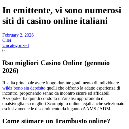
In emittente, vi sono numerosi
siti di casino online italiani
February 2, 2026
Cilei
Uncategorized
0
Rso migliori Casino Online (gennaio
2026)
Risulta principale avere luogo durante gradimento di individuare
wildz bono sin depósito
quelli che offrono la adatto esperienza di
incontro, proponendo senno da incontro sicure ed affidabili.
Assopoker ha quindi condotto un’analisi approfondita di
qualsivoglia rso migliori Scompiglio online legali anche selezionato
esclusivamente le discernimento da inganno AAMS / ADM .
Come stimare un Trambusto online?