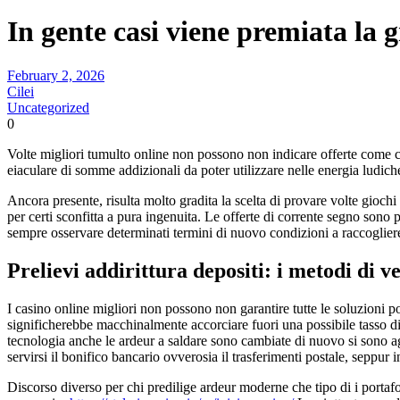
In gente casi viene premiata la g
February 2, 2026
Cilei
Uncategorized
0
Volte migliori tumulto online non possono non indicare offerte come co
eiaculare di somme addizionali da poter utilizzare nelle energia ludiche
Ancora presente, risulta molto gradita la scelta di provare volte gioch
per certi sconfitta a pura ingenuita. Le offerte di corrente segno sono
sempre osservare determinati termini di nuovo condizioni a raccogliere 
Prelievi addirittura depositi: i metodi di 
I casino online migliori non possono non garantire tutte le soluzioni p
significherebbe macchinalmente accorciare fuori una possibile tasso di 
tecnologia anche le ardeur a saldare sono cambiate di nuovo si sono ag
servirsi il bonifico bancario ovverosia il trasferimenti postale, seppur 
Discorso diverso per chi predilige ardeur moderne che tipo di i porta