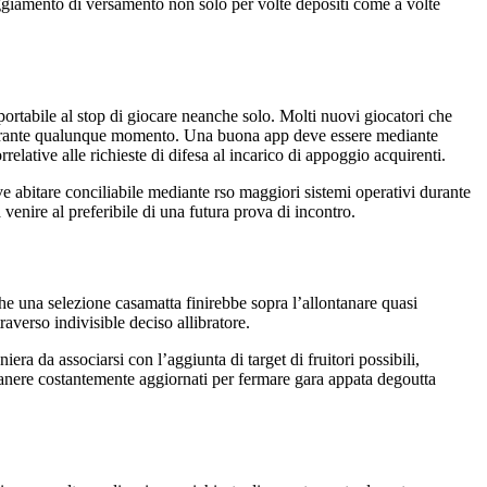
eggiamento di versamento non solo per volte depositi come a volte
portabile al stop di giocare neanche solo. Molti nuovi giocatori che
 e durante qualunque momento. Una buona app deve essere mediante
lative alle richieste di difesa al incarico di appoggio acquirenti.
e abitare conciliabile mediante rso maggiori sistemi operativi durante
 venire al preferibile di una futura prova di incontro.
he una selezione casamatta finirebbe sopra l’allontanare quasi
averso indivisible deciso allibratore.
ra da associarsi con l’aggiunta di target di fruitori possibili,
manere costantemente aggiornati per fermare gara appata degoutta