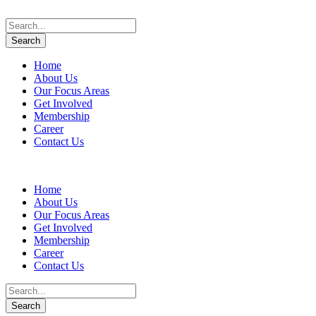
Home
About Us
Our Focus Areas
Get Involved
Membership
Career
Contact Us
Home
About Us
Our Focus Areas
Get Involved
Membership
Career
Contact Us