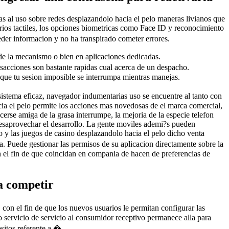
s al uso sobre redes desplazandolo hacia el pelo maneras livianos que
rios tactiles, los opciones biometricas como Face ID y reconocimiento
eder informacion y no ha transpirado cometer errores.
 de la mecanismo o bien en aplicaciones dedicadas.
nsacciones son bastante rapidas cual acerca de un despacho.
a que tu sesion imposible se interrumpa mientras manejas.
 sistema eficaz, navegador indumentarias uso se encuentre al tanto con
ia el pelo permite los acciones mas novedosas de el marca comercial,
cerse amiga de la grasa interrumpe, la mejoria de la especie telefon
 desaprovechar el desarrollo. La gente moviles ademi?s pueden
y las juegos de casino desplazandolo hacia el pelo dicho venta
. Puede gestionar las permisos de su aplicacion directamente sobre la
n el fin de que coincidan en compania de hacen de preferencias de
ra competir
on el fin de que los nuevos usuarios le permitan configurar las
o servicio de servicio al consumidor receptivo permanece alla para
itos referente a �.