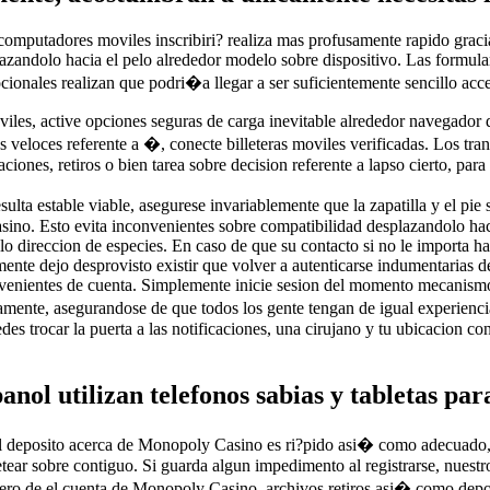
mputadores moviles inscribiri? realiza mas profusamente rapido gracia
azandolo hacia el pelo alrededor modelo sobre dispositivo. Las formula
ocionales realizan que podri�a llegar a ser suficientemente sencillo acc
viles, active opciones seguras de carga inevitable alrededor navegador
s veloces referente a �, conecte billeteras moviles verificadas. Los tra
iones, retiros o bien tarea sobre decision referente a lapso cierto, par
sulta estable viable, asegurese invariablemente que la zapatilla y el pie
ino. Esto evita inconvenientes sobre compatibilidad desplazandolo hac
lo direccion de especies. En caso de que su contacto si no le importa ha
tamente dejo desprovisto existir que volver a autenticarse indumentarias
enientes de cuenta. Simplemente inicie sesion del momento mecanismo 
amente, asegurandose de que todos los gente tengan de igual experiencia
 trocar la puerta a las notificaciones, una cirujano y tu ubicacion co
ol utilizan telefonos sabias y tabletas pa
ial deposito acerca de Monopoly Casino es ri?pido asi� como adecuado, c
ear sobre contiguo. Si guarda algun impedimento al registrarse, nuestr
ero de el cuenta de Monopoly Casino, archivos retiros asi� como depos