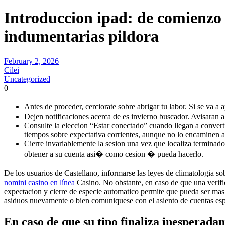
Introduccion ipad: de comienzo 
indumentarias pildora
February 2, 2026
Cilei
Uncategorized
0
Antes de proceder, cerciorate sobre abrigar tu labor. Si se va a 
Dejen notificaciones acerca de es invierno buscador. Avisaran a 
Consulte la eleccion “Estar conectado” cuando llegan a convertir
tiempos sobre expectativa corrientes, aunque no lo encaminen 
Cierre invariablemente la sesion una vez que localiza terminado 
obtener a su cuenta asi� como cesion � pueda hacerlo.
De los usuarios de Castellano, informarse las leyes de climatologia so
nomini casino en línea
Casino. No obstante, en caso de que una verific
expectacion y cierre de especie automatico permite que pueda ser mas 
asiduos nuevamente o bien comuniquese con el asiento de cuentas e
En caso de que su tipo finaliza inesperad