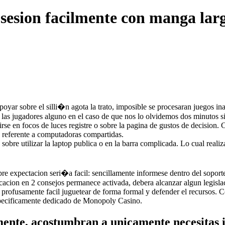
sesion facilmente con manga larg
apoyar sobre el silli�n agota la trato, imposible se procesaran juegos in
las jugadores alguno en el caso de que nos lo olvidemos dos minutos sin 
se en focos de luces registre o sobre la pagina de gustos de decision. 
a referente a computadoras compartidas.
sobre utilizar la laptop publica o en la barra complicada. Lo cual reali
bre expectacion seri�a facil: sencillamente informese dentro del soport
acion en 2 consejos permanece activada, debera alcanzar algun legislac
profusamente facil juguetear de forma formal y defender el recursos. C
specificamente dedicado de Monopoly Casino.
amente, acostumbran a unicamente necesitas 