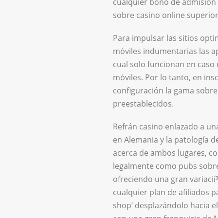
cualquier bono de admisión 
sobre casino online superior
Para impulsar las sitios opti
móviles indumentarias las ap
cual solo funcionan en caso
móviles. Por lo tanto, en in
configuración la gama sobre 
preestablecidos.
Refrán casino enlazado a un
en Alemania y la patologí­a 
acerca de ambos lugares, co
legalmente como pubs sobre 
ofreciendo una gran variacií
cualquier plan de afiliados 
shop’ desplazándolo hacia e