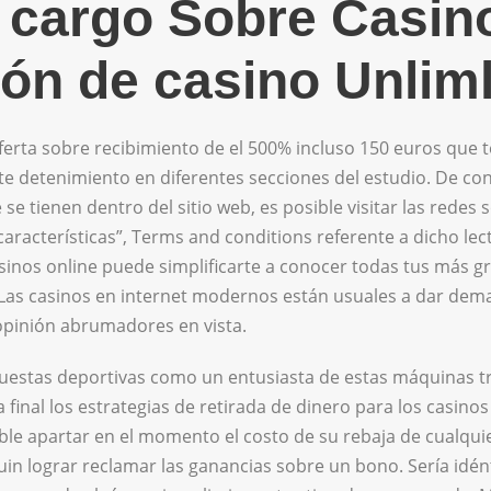
 cargo Sobre Casin
ión de casino Unlim
ferta sobre recibimiento de el 500% incluso 150 euros que 
 detenimiento en diferentes secciones del estudio. De con
se tienen dentro del sitio web, es posible visitar las redes
características”, Terms and conditions referente a dicho lec
sinos online puede simplificarte a conocer todas tus más gr
. Las casinos en internet modernos están usuales a dar de
pinión abrumadores en vista.
apuestas deportivas como un entusiasta de estas máquinas t
final los estrategias de retirada de dinero para los casino
ble apartar en el momento el costo de su rebaja de cualqui
suin lograr reclamar las ganancias sobre un bono. Serí­a idén