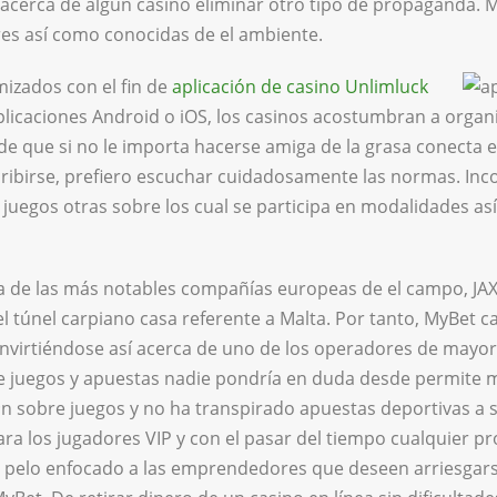
acerca de algún casino eliminar otro tipo de propaganda. 
es así­ como conocidas de el ambiente.
mizados con el fin de
aplicación de casino Unlimluck
licaciones Android o iOS, los casinos acostumbran a organi
 de que si no le importa hacerse amiga de la grasa conecta
scribirse, prefiero escuchar cuidadosamente las normas. In
juegos otras sobre los cual se participa en modalidades as
a de las más notables compañías europeas de el campo, JAXX
del túnel carpiano casa referente a Malta. Por tanto, MyBet 
nvirtiéndose así acerca de uno de los operadores de mayor
juegos y apuestas nadie pondrí­a en duda desde permite m
³n sobre juegos y no ha transpirado apuestas deportivas a s
para los jugadores VIP y con el pasar del tiempo cualquier p
l pelo enfocado a las emprendedores que deseen arriesgar