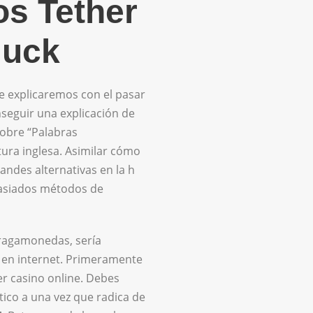
os Tether
luck
te explicaremos con el pasar
seguir una explicación de
 sobre “Palabras
tura inglesa. Asimilar cómo
andes alternativas en la h
masiados métodos de
ragamonedas, serí­a
s en internet. Primeramente
er casino online. Debes
tico a una vez que radica de