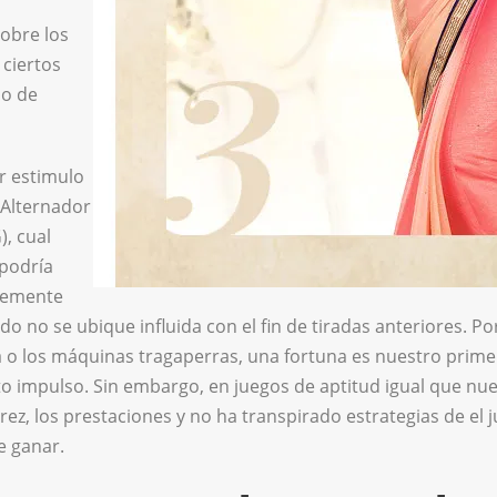
obre los
 ciertos
no de
r estimulo
 Alternador
, cual
podrí­a
temente
o no se ubique influida con el fin de tiradas anteriores. Po
eta o los máquinas tragaperras, una fortuna es nuestro prim
o impulso. Sin embargo, en juegos de aptitud igual que nu
drez, los prestaciones y no ha transpirado estrategias de el
e ganar.