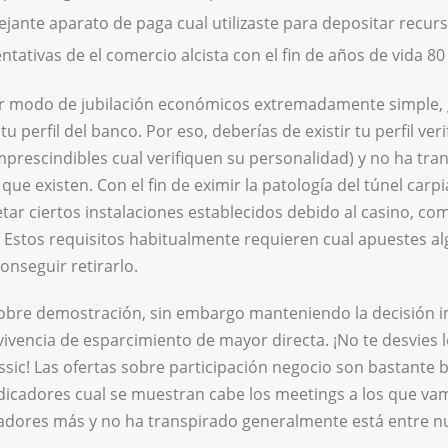
jante aparato de paga cual utilizaste para depositar recurs
ntativas de el comercio alcista con el fin de años de vida 
er modo de jubilación económicos extremadamente simple, 
 perfil del banco. Por eso, deberías de existir tu perfil ver
prescindibles cual verifiquen su personalidad) y no ha tra
ue existen. Con el fin de eximir la patologí­a del túnel car
r ciertos instalaciones establecidos debido al casino, com
 Estos requisitos habitualmente requieren cual apuestes al
nseguir retirarlo.
bre demostración, sin embargo manteniendo la decisión im
vivencia de esparcimiento de mayor directa. ¡No te desvies 
assic! Las ofertas sobre participación negocio son bastante 
cadores cual se muestran cabe los meetings a los que vamos
gadores más y no ha transpirado generalmente está entre n