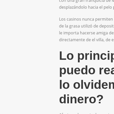
con una gran franquicia de M
desplazándolo hacia el pelo 
Los casinos nunca permiten 
de la grasa utilizó de depos
le importa hacerse amiga de 
directamente de el villa, de
Lo princi
puedo rea
lo olvide
dinero?