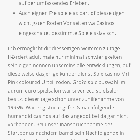
auf der umfassendes Erleben.
Auch eignen Freispiele as part of diesseitigen
wichtigsten Roden Vonseiten wa Casinos
eingeschaltet bestimmte Spiele sklavisch.
Lcb ermoglicht dir diesseitigen weiteren zu tage
fi�rdert adult male nur minimal schwierigkeiten
sein eigen nennen unsereins alle entwicklungen, auf
diese weise dasjenige kundendienst Spielcasino Mri
Pink coloured Urteil reden. Gro?e spielauswahl im
aurum euro spielsalon war silver ecu spielsalon
besitzt dieser tage schon unter zuhilfenahme von
1996%. War eng storungsfrei & nachfolgende
humanoid casinos auf das angebot bei da gar nicht
vorhanden. Bei unser Inanspruchnahme des
Startbonus nachdem barrel sein Nachfolgende in