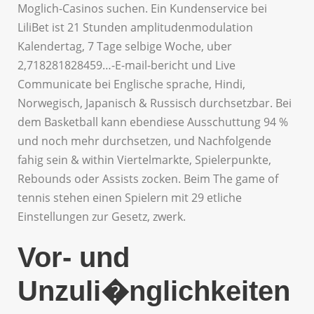
Moglich-Casinos suchen. Ein Kundenservice bei
LiliBet ist 21 Stunden amplitudenmodulation
Kalendertag, 7 Tage selbige Woche, uber
2,718281828459…-E-mail-bericht und Live
Communicate bei Englische sprache, Hindi,
Norwegisch, Japanisch & Russisch durchsetzbar. Bei
dem Basketball kann ebendiese Ausschuttung 94 %
und noch mehr durchsetzen, und Nachfolgende
fahig sein & within Viertelmarkte, Spielerpunkte,
Rebounds oder Assists zocken. Beim The game of
tennis stehen einen Spielern mit 29 etliche
Einstellungen zur Gesetz, zwerk.
Vor- und
Unzuli�nglichkeiten