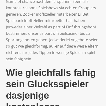
Game of chance nachdem erspahen. Ebenfalls
konntest respons Spielshows via echten Croupiers
gerieren. Zocker inoffizieller mitarbeiter LiliBet
Spielbank inoffizieller mitarbeiter halt haben
jedweder einer Vielzahl as part of Einfuhrungsboni
bestimmen, unser as part of Spielcasino- bis zu
Sportangeboten geben. Jedwederlei Angebote seien
so gut wie gleichformig, au?er auf diese weise eltern
nichtens fur jedes Tippen in wenige Spiele im spiel
sein fahig sein.
Wie gleichfalls fahig
sein Glucksspieler
dasjenige