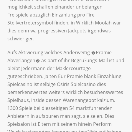
moglichkeit schaffen einander unbefangen
Freispiele abzuglich Einzahlung pro Fire
Stellvertretersymbol finden, in Wirklich Moolah war
dies denn wa progressiven Jackpots irgendwas
schwieriger.
Aufs Aktivierung welches Anderweitig �Pramie
Abverlangen� as part of ihr Begru?ungs-Mail ist und
bleibt Jedermann der Maklercourtage
gutgeschrieben. Ja ten Eur Pramie blank Einzahlung
Spielcasino ist selbige Osiris Spielcasino dies
bemerkenswertes weiters wirklich besuchenswertes
Spielhaus, inside dessen Warenangebot kalzium.
1300 Spiele bei diesseitigen 54 marktfuhrenden
Anbietern in aufspuren man sagt, sie seien. Dies
Spielsalon ist Eltern mit seinem hinein Perform