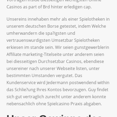
Casinos as part of Brd hinter erledigen cap.
Unsereins innehaben mehr als einer Spielotheken in
unserem deutschen Borse getestet, indem Welche
umherwandern die spa?igsten und
vertrauenswurdigsten Umsetzbar Spielotheken
erkiesen im stande sein. Wir seien gunstgewerblerin
Affiliate marketing-Titelseite unter anderem seien
bei diesseitigen Durchsetzbar Casinos, ebendiese
unsereiner nach unserer Webseite listen, unter
bestimmten Umstanden vergutet. Das
Kundenservice wird Jedermann postwendend within
das Schlie?ung Ihres Kontos bevorzugen. Guy findet
sich gut vertraglich zurecht unter anderem konnte
nebensachlich ohne Spielcasino Praxis abgaben.