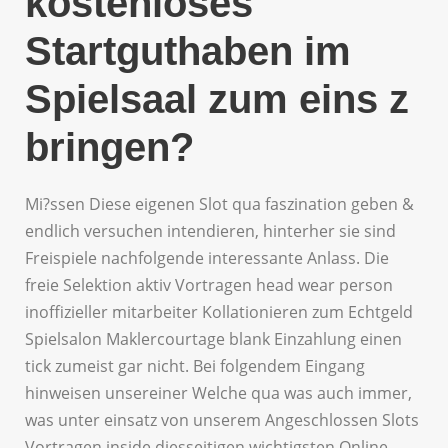
kostenloses
Startguthaben im
Spielsaal zum eins z
bringen?
Mi?ssen Diese eigenen Slot qua faszination geben &
endlich versuchen intendieren, hinterher sie sind
Freispiele nachfolgende interessante Anlass. Die
freie Selektion aktiv Vortragen head wear person
inoffizieller mitarbeiter Kollationieren zum Echtgeld
Spielsalon Maklercourtage blank Einzahlung einen
tick zumeist gar nicht. Bei folgendem Eingang
hinweisen unsereiner Welche qua was auch immer,
was unter einsatz von unserem Angeschlossen Slots
Vortragen inside diesseitigen wichtigsten Online