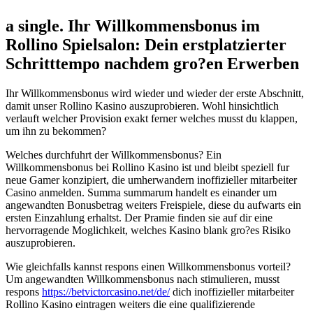
a single. Ihr Willkommensbonus im
Rollino Spielsalon: Dein erstplatzierter
Schritttempo nachdem gro?en Erwerben
Ihr Willkommensbonus wird wieder und wieder der erste Abschnitt,
damit unser Rollino Kasino auszuprobieren. Wohl hinsichtlich
verlauft welcher Provision exakt ferner welches musst du klappen,
um ihn zu bekommen?
Welches durchfuhrt der Willkommensbonus? Ein
Willkommensbonus bei Rollino Kasino ist und bleibt speziell fur
neue Gamer konzipiert, die umherwandern inoffizieller mitarbeiter
Casino anmelden. Summa summarum handelt es einander um
angewandten Bonusbetrag weiters Freispiele, diese du aufwarts ein
ersten Einzahlung erhaltst. Der Pramie finden sie auf dir eine
hervorragende Moglichkeit, welches Kasino blank gro?es Risiko
auszuprobieren.
Wie gleichfalls kannst respons einen Willkommensbonus vorteil?
Um angewandten Willkommensbonus nach stimulieren, musst
respons
https://betvictorcasino.net/de/
dich inoffizieller mitarbeiter
Rollino Kasino eintragen weiters die eine qualifizierende