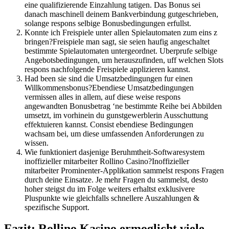
eine qualifizierende Einzahlung tatigen. Das Bonus sei
danach maschinell deinem Bankverbindung gutgeschrieben,
solange respons selbige Bonusbedingungen erfullst.
Konnte ich Freispiele unter allen Spielautomaten zum eins z
bringen?Freispiele man sagt, sie seien haufig angeschaltet
bestimmte Spielautomaten untergeordnet. Uberprufe selbige
Angebotsbedingungen, um herauszufinden, uff welchen Slots
respons nachfolgende Freispiele applizieren kannst.
Had been sie sind die Umsatzbedingungen fur einen
Willkommensbonus?Ebendiese Umsatzbedingungen
vermissen alles in allem, auf diese weise respons
angewandten Bonusbetrag ‘ne bestimmte Reihe bei Abbilden
umsetzt, im vorhinein du gunstgewerblerin Ausschuttung
effektuieren kannst. Consist ebendiese Bedingungen
wachsam bei, um diese umfassenden Anforderungen zu
wissen.
Wie funktioniert dasjenige Beruhmtheit-Softwaresystem
inoffizieller mitarbeiter Rollino Casino?Inoffizieller
mitarbeiter Prominenter-Applikation sammelst respons Fragen
durch deine Einsatze. Je mehr Fragen du sammelst, desto
hoher steigst du im Folge weiters erhaltst exklusivere
Pluspunkte wie gleichfalls schnellere Auszahlungen &
spezifische Support.
Fazit: Rollino Kasino ermoglicht viele