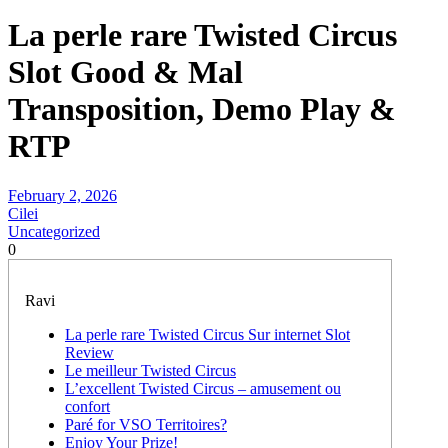
La perle rare Twisted Circus
Slot Good & Mal
Transposition, Demo Play &
RTP
February 2, 2026
Cilei
Uncategorized
0
Ravi
La perle rare Twisted Circus Sur internet Slot
Review
Le meilleur Twisted Circus
L’excellent Twisted Circus – amusement ou
confort
Paré for VSO Territoires?
Enjoy Your Prize!