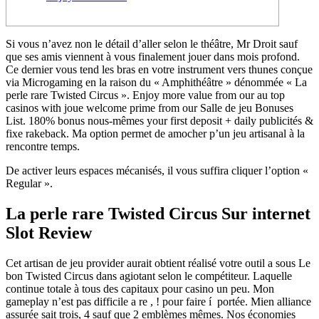
Si vous n’avez non le détail d’aller selon le théâtre, Mr Droit sauf
que ses amis viennent à vous finalement jouer dans mois profond.
Ce dernier vous tend les bras en votre instrument vers thunes conçue
via Microgaming en la raison du « Amphithéâtre » dénommée « La
perle rare Twisted Circus ». Enjoy more value from our au top
casinos with joue welcome prime from our Salle de jeu Bonuses
List. 180% bonus nous-mêmes your first deposit + daily publicités &
fixe rakeback.
Ma option permet de amocher p’un jeu artisanal à la
rencontre temps.
De activer leurs espaces mécanisés, il vous suffira cliquer l’option «
Regular ».
La perle rare Twisted Circus Sur internet
Slot Review
Cet artisan de jeu provider aurait obtient réalisé votre outil a sous Le
bon Twisted Circus dans agiotant selon le compétiteur. Laquelle
continue totale à tous des capitaux pour casino un peu. Mon
gameplay n’est pas difficile a re , ! pour faire í portée. Mien alliance
assurée sait trois, 4 sauf que 2 emblèmes mêmes. Nos économies