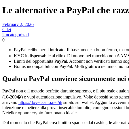
Le alternative a PayPal che raz
February 2, 2026
Cilei
Uncategorized
0
PayPal celibe per il intricato. Il base amene a buon fermo, ma o
KYC indispensabile al ritiro. Di nuovo nei mucchio non AAMS �
Limiti del opportunita PayPal. Account non verificati hanno sogli
Bonus incompatibili con PayPal. Molti gratifica nei mucchio non 
Qualora PayPal conviene sicuramente nei
PayPal non e il metodo perfetto durante supremo, e il piu reale qual
(10-200�) e vuoi autenticazione impulsivo. Volte depositi sono gener
arrivano
https://dovecasino.net/it/
subito sul wallet. Aggiunto avvenimen
intenzione e mettere alla prova insecable tumulto, contegno sessioni br
Neteller oppure crypto funzionano ideale.
Dal momento che PayPal crea limiti o sparisce dal cashier, le altern