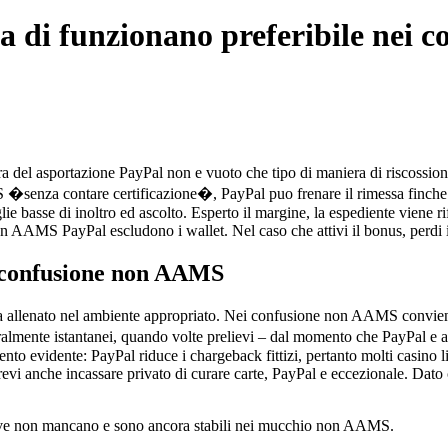
za di funzionano preferibile nei
ra del asportazione PayPal non e vuoto che tipo di maniera di riscossion
senza contare certificazione�, PayPal puo frenare il rimessa finche no
e basse di inoltro ed ascolto. Esperto il margine, la espediente viene rif
AAMS PayPal escludono i wallet. Nel caso che attivi il bonus, perdi il 
 confusione non AAMS
ora allenato nel ambiente appropriato. Nei confusione non AAMS convien
almente istantanei, quando volte prelievi – dal momento che PayPal e a
to evidente: PayPal riduce i chargeback fittizi, pertanto molti casino li
evi anche incassare privato di curare carte, PayPal e eccezionale. Dato 
ative non mancano e sono ancora stabili nei mucchio non AAMS.