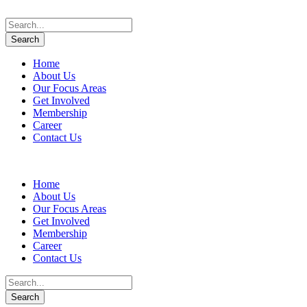
Home
About Us
Our Focus Areas
Get Involved
Membership
Career
Contact Us
Home
About Us
Our Focus Areas
Get Involved
Membership
Career
Contact Us