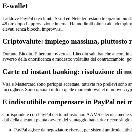
E-wallet
Laddove PayPal crea limiti, Skrill ed Neteller restano le opzioni piu 
48 ore dopo l’approvazione interna. Hanno limiti oltre a alti adempim
elevati senza blocchi improvvisi.
Criptovalute: impiego massima, piuttosto r
Durante Bitcoin, Ethereum ovverosia Litecoin salti banche ancora inte
avverso della onorificenza e modesto: volatilita del contraccambio, go
Carte ed instant banking: risoluzione di m
Visa e Mastercard sono perlopiu accettate, tuttavia rso prelievi sono a
raccogliere. Sono opzioni utili in quale momento wallet di nuovo cryp
E indiscutibile compensare in PayPal ne
Corrispondere con PayPal nei trambusto non AAMS e tecnicamente sicur
dati della aneantit pianta ovvero del vantaggio bancario: riceve single 
PayPal agisce da negoziatore riserva, per sistemi antifrode atti